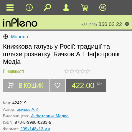
uk
866 02 22
+38 (093)
Моноліт
Книжкова галузь у Росії: традиції та
шляхи розвитку. Бичков А.І. Інфотропік
Медіа
В наявності
В КОШИК
422.00
грн
Код:
424219
Автор:
Бычков А.И.
Видавництво:
Инфотропик Медиа
ISBN:
978-5-9998-0283-5
Формат:
209x148x13 мм