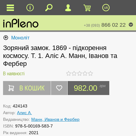
uk
866 02 22
+38 (093)
Моноліт
Зоряний замок. 1869 - підкорення
космосу. Т. 1. Аліс А. Манн, Іванов та
Фербер
В наявності
В КОШИК
982.00
грн
Код:
424143
Автор:
Алис А.
Видавництво:
Манн, Иванов и Фербер
ISBN:
978-5-00169-583-7
Рік видання:
2021