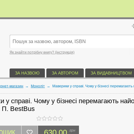
Як знайти потрібну книгу? (інструкція)
ЗА НАЗВОЮ
ЗА АВТОРОМ
ЗА ВИДАВНИЦТВОМ
ернет-магазин
→
Моноліт
→
Маверики у справі. Чому у бізнесі перемагають 
 у справі. Чому у бізнесі перемагають найо
 П. BestBus
КОШИК
630.00
грн