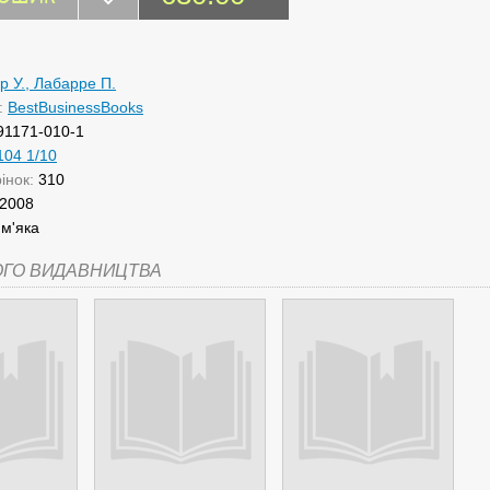
р У., Лабарре П.
:
BestBusinessBooks
91171-010-1
104 1/10
рінок:
310
2008
:
м'яка
ОГО ВИДАВНИЦТВА