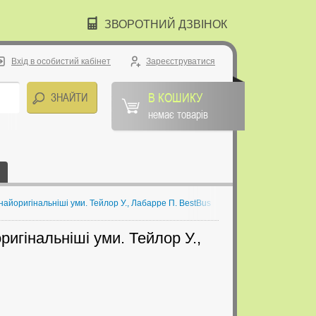
ЗВОРОТНИЙ ДЗВІНОК
Вхід в особистий кабінет
Зареєструватися
В КОШИКУ
немає товарів
найоригінальніші уми. Тейлор У., Лабарре П. BestBus
ригінальніші уми. Тейлор У.,