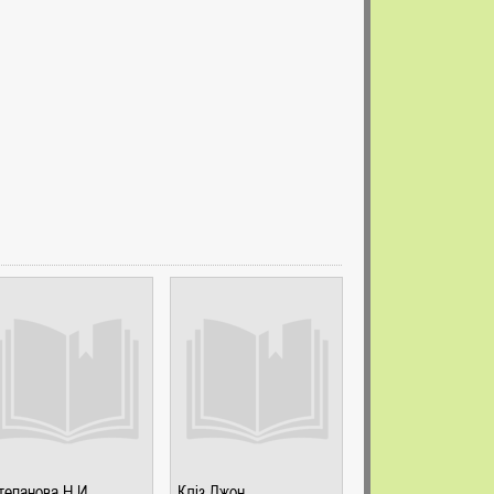
тепанова Н.И.
Кліз Джон