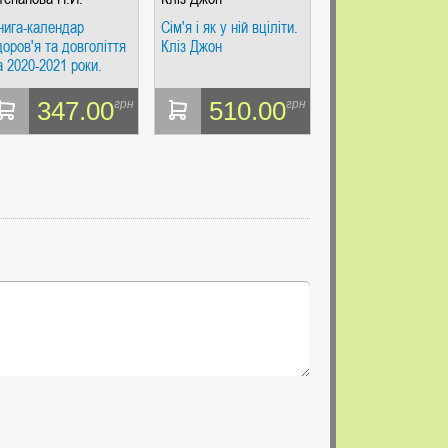
нига-календар
Сім'я і як у ній вціліти.
доров'я та довголіття
Кліз Джон
а 2020-2021 роки.
тепанова Н.І. РІПОЛ
ласік
347.00
510.00
грн
грн