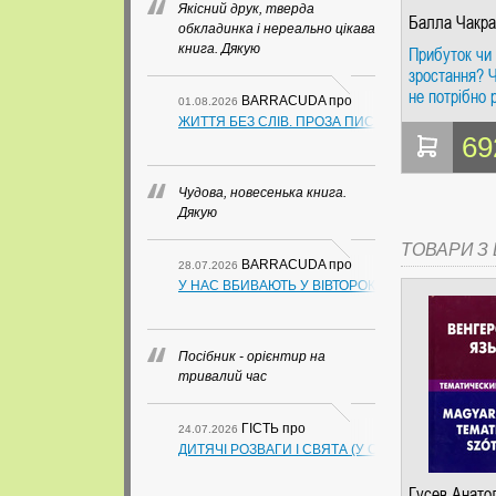
Якісний друк, тверда
Балла Чакра
обкладинка і нереально цікава
Питер Ларан
книга. Дякую
Прибуток чи
зростання? 
не потрібно 
BARRACUDA
про
01.08.2026
вибір? Балл
ЖИТТЯ БЕЗ СЛІВ. ПРОЗА ПИСЬМЕННИКІВ ІЗ ГУАН
Чакраварті, 
69
Ларанж.
BestBusines
Чудова, новесенька книга.
Дякую
ТОВАРИ З Ц
BARRACUDA
про
28.07.2026
У НАС ВБИВАЮТЬ У ВІВТОРОК. СЛАПОВСЬКИЙ О.
Посібник - орієнтир на
тривалий час
ГІСТЬ
про
24.07.2026
ДИТЯЧІ РОЗВАГИ І СВЯТА (У СХЕМАХ, ТАБЛИЦ
Гусев Анато