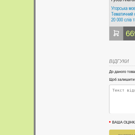
Иосифович
Угорська мов
Тематичний 
20 000 слів 
Гусєв. Жива
66
ВІДГУКИ
До даного това
Щоб залишити в
ВАША ОЦІНК