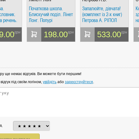
а.
Початкова школа.
Запалюйте, дівчата!
К
словник.
Блискучий поділ. Лінет
(комплект із 2-х книг)
з
та речень.
Лонг. Попурі
Петрова А. РІПОЛ
н
 Мова
Класік
С
К
9.00
198.00
533.00
грн
грн
грн
ру ще немає відгуків. Ви можете бути першим!
ідгук під своїм логіном,
увійдіть
або
зареєструйтеся
.
А