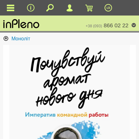
uk
866 02 22
+38 (093)
Моноліт