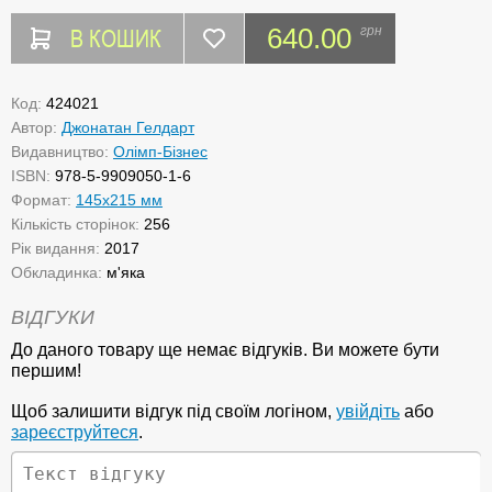
В КОШИК
640.00
грн
Код:
424021
Автор:
Джонатан Гелдарт
Видавництво:
Олімп-Бізнес
ISBN:
978-5-9909050-1-6
Формат:
145х215 мм
Кількість сторінок:
256
Рік видання:
2017
Обкладинка:
м'яка
ВІДГУКИ
До даного товару ще немає відгуків. Ви можете бути
першим!
Щоб залишити відгук під своїм логіном,
увійдіть
або
зареєструйтеся
.