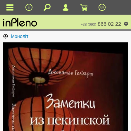
uk
866 02 22
+38 (093)
Моноліт