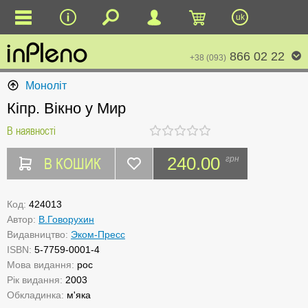
uk
866 02 22
+38 (093)
Моноліт
Кіпр. Вікно у Мир
В наявності
В КОШИК
240.00
грн
Код:
424013
Автор:
В.Говорухин
Видавництво:
Эком-Пресс
ISBN:
5-7759-0001-4
Мова видання:
рос
Рік видання:
2003
Обкладинка:
м'яка