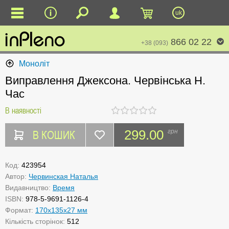
uk
866 02 22
+38 (093)
Моноліт
Виправлення Джексона. Червінська Н.
Час
В наявності
В КОШИК
299.00
грн
Код:
423954
Автор:
Червинская Наталья
Видавництво:
Время
ISBN:
978-5-9691-1126-4
Формат:
170x135x27 мм
Кількість сторінок:
512