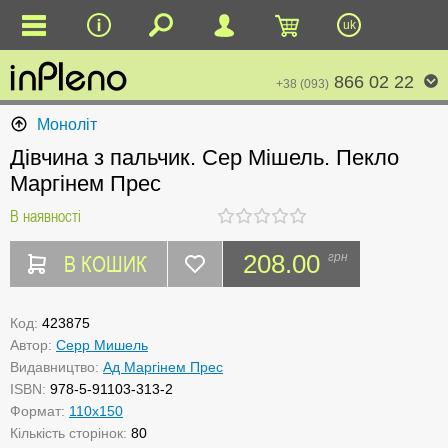
uk
866 02 22
+38 (093)
Моноліт
Дівчина з пальчик. Сер Мішель. Пекло
Маргінем Прес
В наявності
В КОШИК
208.00
грн
Код:
423875
Автор:
Серр Мишель
Видавництво:
Ад Маргінем Прес
ISBN:
978-5-91103-313-2
Формат:
110x150
Кількість сторінок:
80