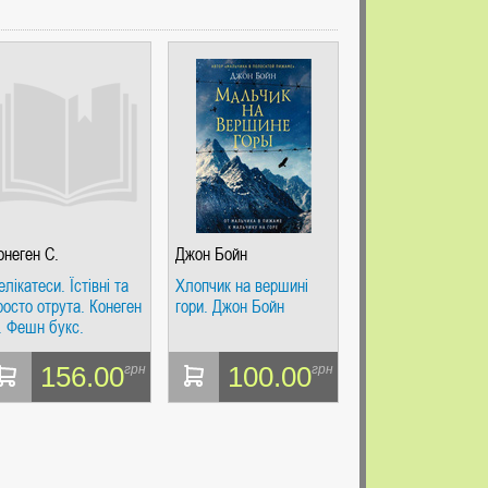
онеген С.
Джон Бойн
елікатеси. Їстівні та
Хлопчик на вершині
росто отрута. Конеген
гори. Джон Бойн
. Фешн букс.
156.00
100.00
грн
грн