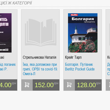
ІЄЇ Ж КАТЕГОРІЇ
акі
Стрельникова Наталія
Крейг Тарп
К
від поганих
Їжа, яка допоможе при
Болгарія. Путівник
Д
акі Р.
грипі, ОРВІ та covid-19.
Berlitz Pocket Guidе
п
Омега-Л
С
4.00
152.00
128.00
грн
грн
грн