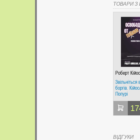
ТОВАРИ З Ц
Роберт Кійос
Звільніться 
боргів. Кійос
Попурі
17
ВІДГУКИ