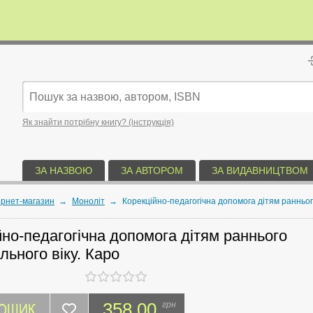
Як знайти потрібну книгу? (інструкція)
ЗА НАЗВОЮ
ЗА АВТОРОМ
ЗА ВИДАВНИЦТВОМ
ернет-магазин
→
Моноліт
→
Корекційно-педагогічна допомога дітям раннього
йно-педагогічна допомога дітям раннього
льного віку. Каро
КОШИК
358.00
грн