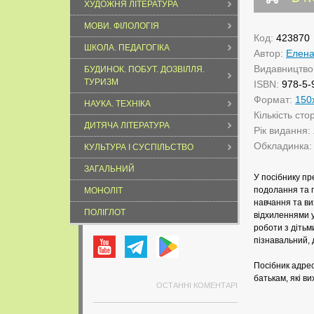
ХУДОЖНЯ ЛІТЕРАТУРА
МОВИ. ФІЛОЛОГІЯ
Код:
423870
ШКОЛА. ПЕДАГОГІКА
Автор:
Елена
Видавництво
БУДИНОК. ПОБУТ. ДОЗВІЛЛЯ.
ТУРИЗМ
ISBN:
978-5-
Формат:
150
НАУКА. ТЕХНІКА
Кількість сто
ДИТЯЧА ЛІТЕРАТУРА
Рік видання:
Обкладинка
КУЛЬТУРА І СУСПІЛЬСТВО
ЗАГАЛЬНИЙ
У посібнику пр
подолання та п
МОНОЛІТ
навчання та ви
ПОЛІГЛОТ
відхиленнями у
роботи з дітьм
пізнавальний, 
Посібник адрес
батькам, які ви
ОСТАННІ КОМЕНТАРІ