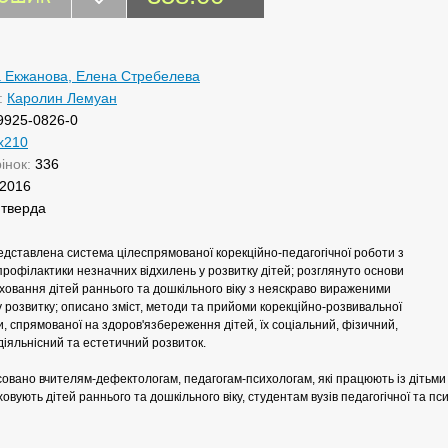
 Екжанова, Елена Стребелева
:
Каролин Лемуан
9925-0826-0
x210
рінок:
336
2016
:
тверда
едставлена система цілеспрямованої корекційно-педагогічної роботи з
рофілактики незначних відхилень у розвитку дітей; розглянуто основи
ховання дітей раннього та дошкільного віку з неяскраво вираженими
 розвитку; описано зміст, методи та прийоми корекційно-розвивальної
и, спрямованої на здоров'язбереження дітей, їх соціальний, фізичний,
діяльнісний та естетичний розвиток.
овано вчителям-дефектологам, педагогам-психологам, які працюють із дітьми 
ховують дітей раннього та дошкільного віку, студентам вузів педагогічної та пс