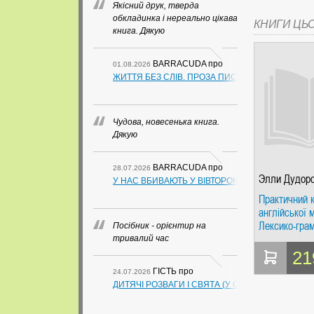
Якісний друк, тверда
обкладинка і нереально цікава
КНИГИ ЦЬ
книга. Дякую
BARRACUDA
про
01.08.2026
ЖИТТЯ БЕЗ СЛІВ. ПРОЗА ПИСЬМЕННИКІВ ІЗ ГУАН
Чудова, новесенька книга.
Дякую
BARRACUDA
про
28.07.2026
Элли Дудор
У НАС ВБИВАЮТЬ У ВІВТОРОК. СЛАПОВСЬКИЙ О.
Практичний 
англійської 
Лексико-грам
Посібник - орієнтир на
вправи. Дуд
тривалий час
Каро
21
ГІСТЬ
про
24.07.2026
ДИТЯЧІ РОЗВАГИ І СВЯТА (У СХЕМАХ, ТАБЛИЦ