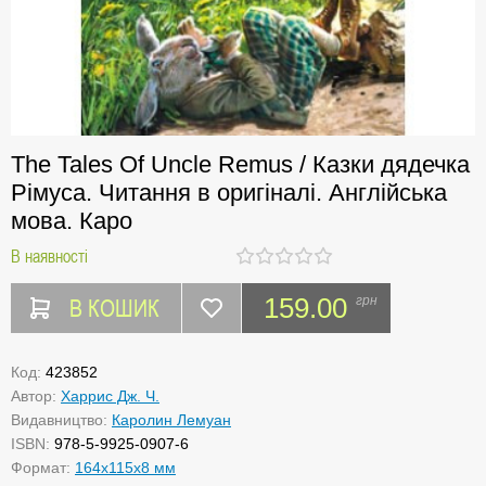
The Tales Of Uncle Remus / Казки дядечка
Рімуса. Читання в оригіналі. Англійська
мова. Каро
В наявності
В КОШИК
159.00
грн
Код:
423852
Автор:
Харрис Дж. Ч.
Видавництво:
Каролин Лемуан
ISBN:
978-5-9925-0907-6
Формат:
164x115x8 мм