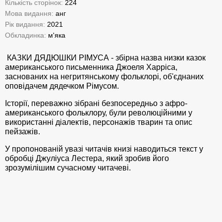
Кількість сторінок:
224
Мова видання:
анг
Рік видання:
2021
Обкладинка:
м'яка
КАЗКИ ДЯДЮШКИ РІМУСА - збірна назва низки казок
американського письменника Джоеля Харріса,
заснованих на негритянському фольклорі, об'єднаних
оповідачем дядечком Рімусом.
Історії, переважно зібрані безпосередньо з афро-
американського фольклору, були революційними у
використанні діалектів, персонажів тварин та опис
пейзажів.
У пропонованій увазі читачів книзі наводиться текст у
обробці Джуліуса Лестера, який зробив його
зрозумілішим сучасному читачеві.