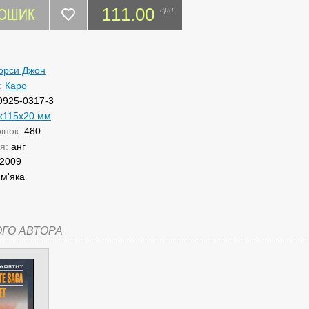
КОШИК
111.00
грн
орси Джон
:
Каро
9925-0317-3
x115x20 мм
рінок:
480
ня:
анг
2009
:
м'яка
ОГО АВТОРА