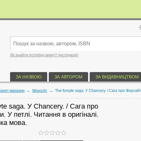
Як знайти потрібну книгу? (інструкція)
ЗА НАЗВОЮ
ЗА АВТОРОМ
ЗА ВИДАВНИЦТВОМ
ернет-магазин
→
Моноліт
→
The forsyte saga. У Chancery. / Сага про Форсайт
yte saga. У Chancery. / Сага про
. У петлі. Читання в оригіналі.
ка мова.