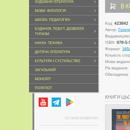
ХУДОЖНЯ ЛІТЕРАТУРА
В 
МОВИ. ФІЛОЛОГІЯ
ШКОЛА. ПЕДАГОГІКА
Код:
423842
БУДИНОК. ПОБУТ. ДОЗВІЛЛЯ.
Автор:
Голсу
ТУРИЗМ
Видавництво
ISBN:
978-5-
НАУКА. ТЕХНІКА
Формат:
165
ДИТЯЧА ЛІТЕРАТУРА
Кількість сто
КУЛЬТУРА І СУСПІЛЬСТВО
Мова видан
Рік видання:
ЗАГАЛЬНИЙ
Обкладинка
МОНОЛІТ
ПОЛІГЛОТ
КНИГИ ЦЬ
ОСТАННІ КОМЕНТАРІ