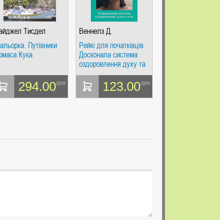
айджел Тисдел
Веннелз Д.
альорка. Путівники
Рейкі для початківців.
омаса Кука
Досконала система
оздоровлення духу та
тіла. Фаїр
294.00
123.00
грн
грн