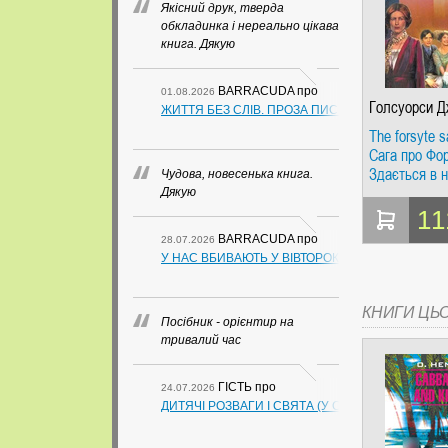
Якісний друк, тверда
обкладинка і нереально цікава
книга. Дякую
BARRACUDA
про
01.08.2026
Голсуорси Д
ЖИТТЯ БЕЗ СЛІВ. ПРОЗА ПИСЬМЕННИКІВ ІЗ ГУАН
The forsyte s
Сага про Фо
Здається в н
Чудова, новесенька книга.
Читання в ор
Дякую
Англійська. 
11
BARRACUDA
про
28.07.2026
У НАС ВБИВАЮТЬ У ВІВТОРОК. СЛАПОВСЬКИЙ О.
КНИГИ ЦЬ
Посібник - орієнтир на
тривалий час
ГІСТЬ
про
24.07.2026
ДИТЯЧІ РОЗВАГИ І СВЯТА (У СХЕМАХ, ТАБЛИЦ