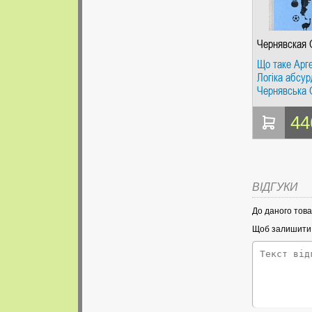
Чернявская 
Що таке Арге
Логіка абсур
Чернявська 
Класік
44
ВІДГУКИ
До даного това
Щоб залишити в