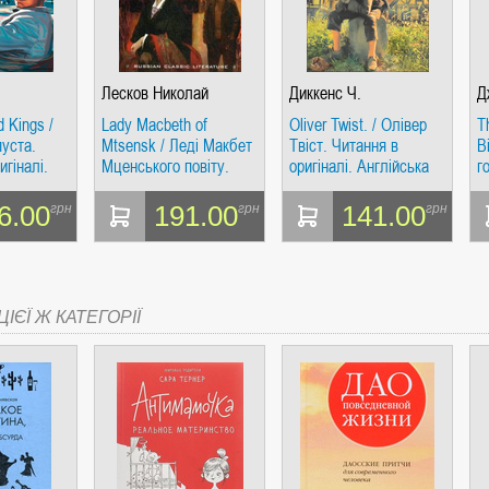
Лесков Николай
Диккенс Ч.
Д
Семенович
 Kings /
Lady Macbeth of
Oliver Twist. / Олівер
T
пуста.
Mtsensk / Леді Макбет
Твіст. Читання в
B
игіналі.
Мценського повіту.
оригіналі. Англійська
г
ова. Каро
Каро
мова. Каро
б
о
6.00
191.00
141.00
грн
грн
грн
ІЄЇ Ж КАТЕГОРІЇ