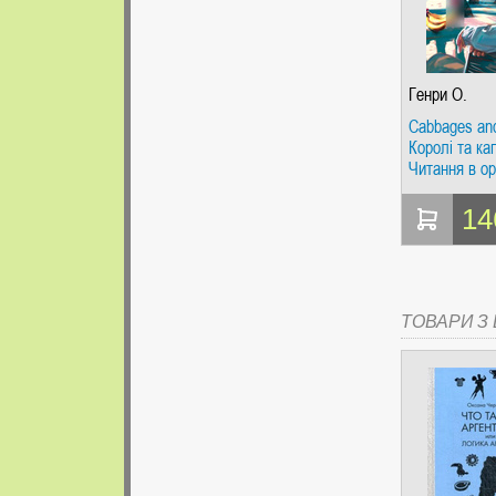
Генри О.
Cabbages and
Королі та ка
Читання в ор
Англійська м
14
ТОВАРИ З Ц