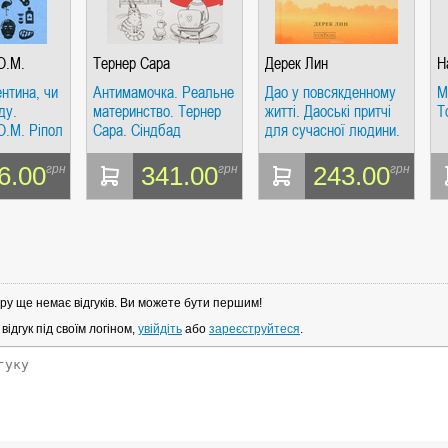
О.М.
Тернер Сара
Дерек Лин
Н
нтина, чи
Антимамочка. Реальне
Дао у повсякденному
М
ду.
материнство. Тернер
житті. Даоські притчі
Т
О.М. Ріпол
Сара. Сіндбад
для сучасної людини.
Дерек Лін. Софія
6.00
341.00
243.00
грн
грн
грн
ру ще немає відгуків. Ви можете бути першим!
ідгук під своїм логіном,
увійдіть
або
зареєструйтеся
.