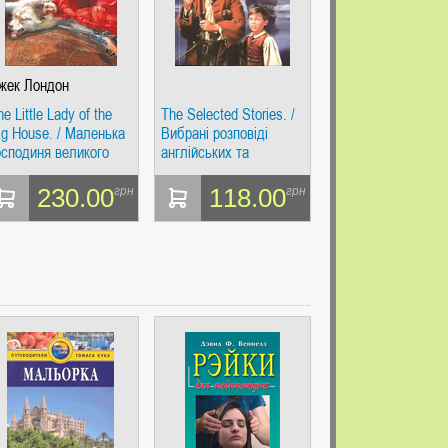
жек Лондон
he Little Lady of the
The Selected Stories. /
ig House. / Маленька
Вибрані розповіді
осподиня великого
англійських та
удинку. Читання в
американських
ригіналі. Каро
письменників. Читання
230.00
118.00
грн
грн
в оригіналі.