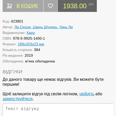
В КОШИК
1938.00
грн
Код:
423801
Автор:
Ли Сяоци, Цзинь Шунянь, Чэнь Ли
Видавництво:
Каро
ISBN:
978-5-9925-1400-1
Формат:
288x203x23 мм
Кількість сторінок:
384
Рік видання:
2019
Обкладинка:
м'яка обкладинка
ВІДГУКИ
До даного товару ще немає відгуків. Ви можете бути
першим!
Щоб залишити відгук під своїм логіном,
увійдіть
або
зареєструйтеся
.