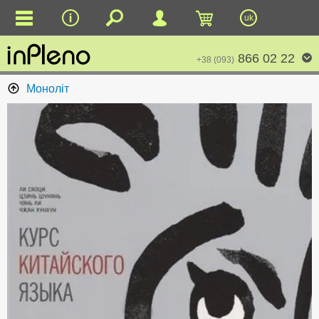
uk
866 02 22
+38 (093)
Моноліт