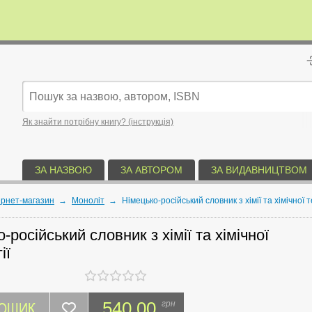
Як знайти потрібну книгу? (інструкція)
ЗА НАЗВОЮ
ЗА АВТОРОМ
ЗА ВИДАВНИЦТВОМ
ернет-магазин
→
Моноліт
→
Німецько-російський словник з хімії та хімічної т
-російський словник з хімії та хімічної
ії
КОШИК
540.00
грн