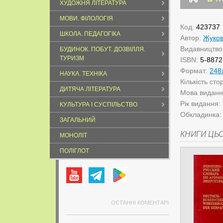
ХУДОЖНЯ ЛІТЕРАТУРА
МОВИ. ФІЛОЛОГІЯ
Код:
423737
ШКОЛА. ПЕДАГОГІКА
Автор:
Жуко
Видавництво
БУДИНОК. ПОБУТ. ДОЗВІЛЛЯ.
ТУРИЗМ
ISBN:
5-8872
Формат:
248
НАУКА. ТЕХНІКА
Кількість сто
ДИТЯЧА ЛІТЕРАТУРА
Мова видан
Рік видання:
КУЛЬТУРА І СУСПІЛЬСТВО
Обкладинка
ЗАГАЛЬНИЙ
КНИГИ ЦЬ
МОНОЛІТ
ПОЛІГЛОТ
ОСТАННІ КОМЕНТАРІ