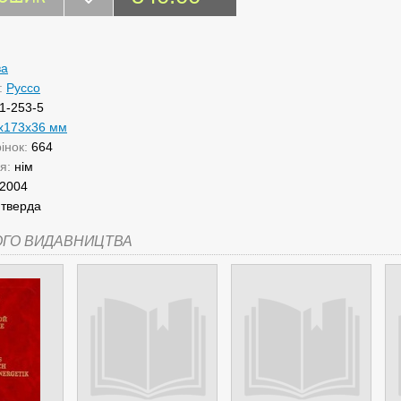
ва
:
Руссо
1-253-5
x173x36 мм
рінок:
664
ня:
нім
2004
:
тверда
ОГО ВИДАВНИЦТВА