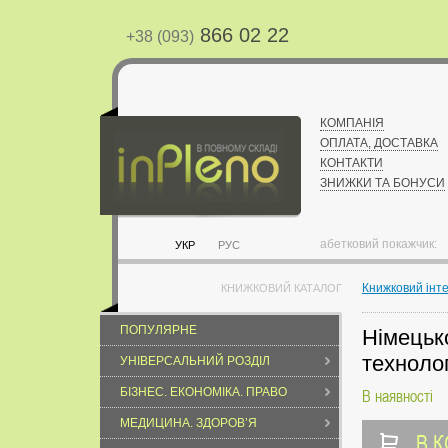
866 02 22
+38 (093)
КОМПАНІЯ
ОПЛАТА, ДОСТАВКА
КОНТАКТИ
ЗНИЖКИ ТА БОНУСИ
абетковий покажчик:
УКР
РУС
Книжковий інт
КНИЖКОВИЙ КАТАЛОГ
ПОПУЛЯРНЕ
Німецько
технолог
УНІВЕРСАЛЬНИЙ РОЗДІЛ
БІЗНЕС. ЕКОНОМІКА. ПРАВО
В наявності
МЕДИЦИНА. ЗДОРОВ’Я
В 