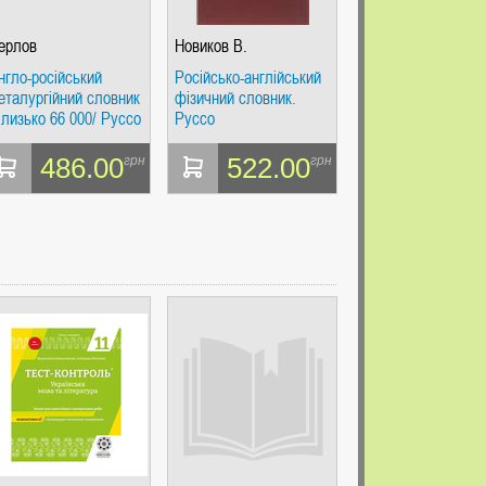
ерлов
Новиков В.
нгло-російський
Російсько-англійський
еталургійний словник
фізичний словник.
близько 66 000/ Руссо
Руссо
486.00
522.00
грн
грн