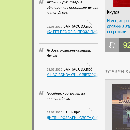
Якісний друк, тверда
обкладинка і нереально цікава
Кнутов
книга. Дякую
Німецько-рос
словник з ат
BARRACUDA
про
01.08.2026
енергетики
ЖИТТЯ БЕЗ СЛІВ. ПРОЗА ПИСЬМЕННИКІВ ІЗ ГУАН
9
Чудова, новесенька книга.
Дякую
BARRACUDA
про
28.07.2026
ТОВАРИ З Ц
У НАС ВБИВАЮТЬ У ВІВТОРОК. СЛАПОВСЬКИЙ О.
Посібник - орієнтир на
тривалий час
ГІСТЬ
про
24.07.2026
ДИТЯЧІ РОЗВАГИ І СВЯТА (У СХЕМАХ, ТАБЛИЦ