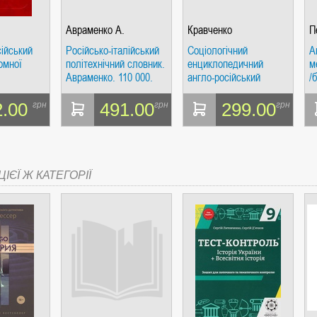
Авраменко А.
Кравченко
П
ійський
Російсько-італійський
Соціологічний
А
омної
політехнічний словник.
енциклопедичний
м
Авраменко. 110 000.
англо-російський
/
СІ. ГІПЕРІОН
Руссо
словник. 15 000. Руссо
2.00
491.00
299.00
грн
грн
грн
ІЄЇ Ж КАТЕГОРІЇ
І. ЧАС
ЯХ, ВИЗНАЧЕННЯХ, СЦЕНАРІЯХ). АНТОНІНА ШЕВЧУК. МАНДРІВЕЦЬ