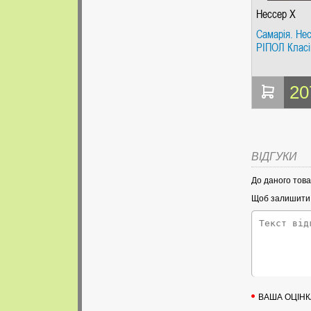
Нессер Х
Самарія. Нес
РІПОЛ Класі
20
ВІДГУКИ
До даного това
Щоб залишити в
ВАША ОЦІНК