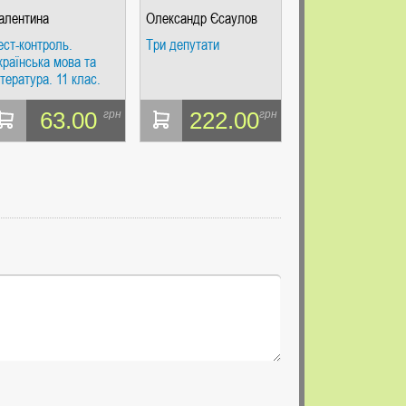
алентина
Олександр Єсаулов
овосьолова, Світлана
ест-контроль.
Три депутати
олочко
країнська мова та
ітература. 11 клас.
ошит для
амостійних і
63.00
222.00
грн
грн
онтрольних робіт