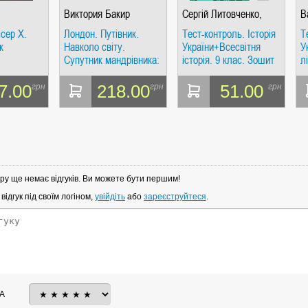
Виктория Бакир
Сергій Литовченко,
В
Сергій Д'ячков
Н
сер Х.
Лондон. Путівник.
Тест-контроль. Історія
Т
М
к
Навколо світу.
України+Всесвітня
У
Супутник мандрівника:
історія. 9 клас. Зошит
л
надійний, легкий на
для поточного та
З
підйом
тематич. контролю
с
7.00
218.00
51.00
грн
грн
грн
к
ру ще немає відгуків. Ви можете бути першим!
ідгук під своїм логіном,
увійдіть
або
зареєструйтеся
.
А