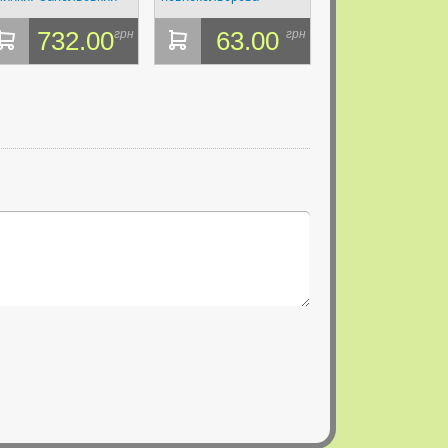
.
вкладка театр на столі
732.00
63.00
грн
грн