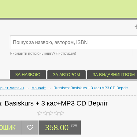
Як знайти потрібну книгу? (інструкція)
ЗА НАЗВОЮ
ЗА АВТОРОМ
ЗА ВИДАВНИЦТВОМ
ернет-магазин
→
Моноліт
→
Russisch: Basiskurs + 3 кас+MP3 CD Верліт
: Basiskurs + 3 кас+MP3 CD Верліт
КОШИК
358.00
грн