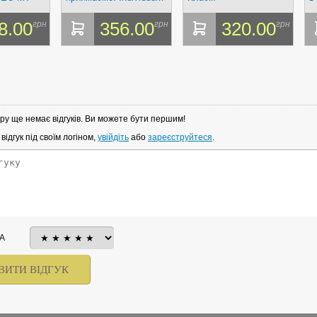
Р
8.00
356.00
320.00
грн
грн
грн
ру ще немає відгуків. Ви можете бути першим!
ідгук під своїм логіном,
увійдіть
або
зареєструйтеся
.
А