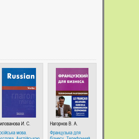
илованова И. С.
Нагорнов В. А.
осійська мова.
Французька для
ієслова. Англійською
бізнесу. Телефонний