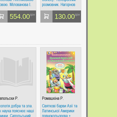
овою. Мілованова І.
розмовник. Нагорнов
. Жива Мова
В. А. Жива мова
554.00
130.00
грн
грн
апольски Р.
Ромашкіна Р.
іологія добра та зла.
Святкові барви Азії та
к наука пояснює наші
Латинської Америки
чинки. Сапольський
повнокольорова +