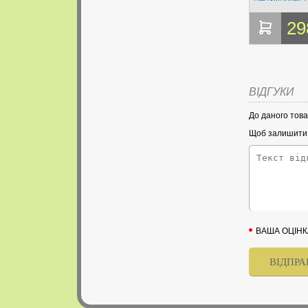
29
ВІДГУКИ
До даного това
Щоб залишити в
ВАША ОЦІНК