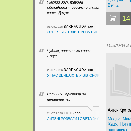
Якісний друк, тверда
Berlitz
обкладинка і нереально цікава
книга. Дякую
14
BARRACUDA
про
01.08.2026
ЖИТТЯ БЕЗ СЛІВ. ПРОЗА ПИСЬМЕННИКІВ ІЗ ГУАН
ТОВАРИ З Ц
Чудова, новесенька книга.
Дякую
BARRACUDA
про
28.07.2026
У НАС ВБИВАЮТЬ У ВІВТОРОК. СЛАПОВСЬКИЙ О.
Посібник - орієнтир на
тривалий час
Антон Крото
ГІСТЬ
про
24.07.2026
Медіна. Мекк
ДИТЯЧІ РОЗВАГИ І СВЯТА (У СХЕМАХ, ТАБЛИЦ
Хадж. Нотат
паломника. 