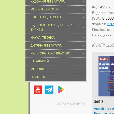
ХУДОЖНЯ ЛІТЕРАТУРА
Код:
423675
МОВИ. ФІЛОЛОГІЯ
Видавництво
ШКОЛА. ПЕДАГОГІКА
ISBN:
5-8033
Формат:
220
БУДИНОК. ПОБУТ. ДОЗВІЛЛЯ.
Кількість сто
ТУРИЗМ
Рік видання:
НАУКА. ТЕХНІКА
КНИГИ ЦЬ
ДИТЯЧА ЛІТЕРАТУРА
КУЛЬТУРА І СУСПІЛЬСТВО
ЗАГАЛЬНИЙ
МОНОЛІТ
ПОЛІГЛОТ
Berlitz
ОСТАННІ КОМЕНТАРІ
Англійська м
Довідник із 