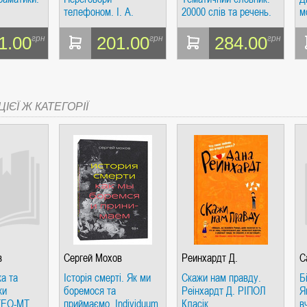
телефоном. І. А.
20000 слів та речень.
м
Газієва. Жива мова,
Барабошкін К. Є. Жива
С
мова
1.00
201.00
284.00
грн
грн
грн
СІ. ГІПЕРІОН
ІЄЇ Ж КАТЕГОРІЇ
І. ЧАС
в
Сергей Мохов
Реинхардт Д.
С
а та
Історія смерті. Як ми
Скажи нам правду.
Б
ЯХ, ВИЗНАЧЕННЯХ, СЦЕНАРІЯХ). АНТОНІНА ШЕВЧУК. МАНДРІВЕЦЬ
ки
боремося та
Реінхардт Д. РІПОЛ
Я
ГЕО-МТ
приймаємо. Individuum
Класік
в