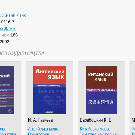
:
Живий Язик
-0116-7
x205 мм
рінок:
186
2002
ОГО ВИДАВНИЦТВА
И. А. Газиева
Барабошкин К. Е.
М
ова.
Англійська мова.
Китайська мова.
Р
граматики.
Переговори
Тематичний словник.
Д