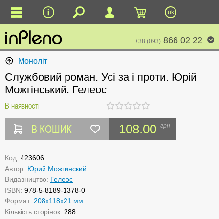
uk
866 02 22
+38 (093)
Моноліт
Службовий роман. Усі за і проти. Юрій
Можгінський. Гелеос
В наявності
В КОШИК
108.00
грн
Код:
423606
Автор:
Юрий Можгинский
Видавництво:
Гелеос
ISBN:
978-5-8189-1378-0
Формат:
208x118x21 мм
Кількість сторінок:
288