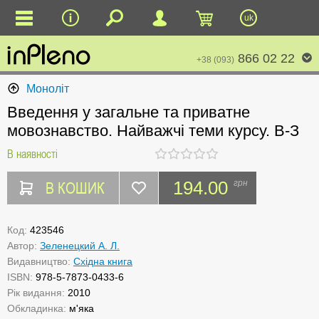
uk
866 02 22
+38 (093)
Моноліт
Введення у загальне та приватне
мовознавство. Найважчі теми курсу. В-З
В наявності
В КОШИК
194.00
грн
Код:
423546
Автор:
Зеленецкий А. Л.
Видавництво:
Східна книга
ISBN:
978-5-7873-0433-6
Рік видання:
2010
Обкладинка:
м'яка