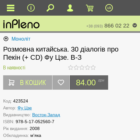
uk
866 02 22
+38 (093)
Моноліт
Розмовна китайська. 30 діалогів про
Пекін (+ CD) Фу Цзе. В-З
В наявності
В КОШИК
84.00
грн
Код:
423524
Автор:
Фу Цзе
Видавництво:
Восток-Запад
ISBN:
978-5-17-052560-7
Рік видання:
2008
Обкладинка:
м'яка