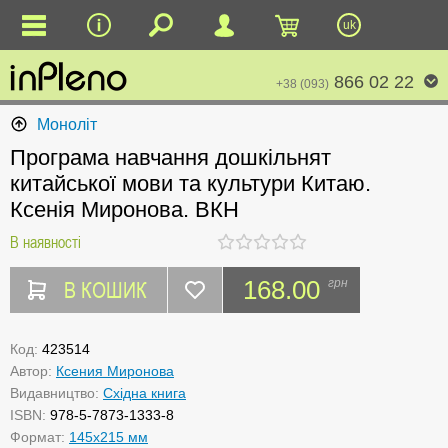
uk
866 02 22
+38 (093)
Моноліт
Програма навчання дошкільнят
китайської мови та культури Китаю.
Ксенія Миронова. ВКН
В наявності
В КОШИК
168.00
грн
Код:
423514
Автор:
Ксения Миронова
Видавництво:
Східна книга
ISBN:
978-5-7873-1333-8
Формат:
145х215 мм