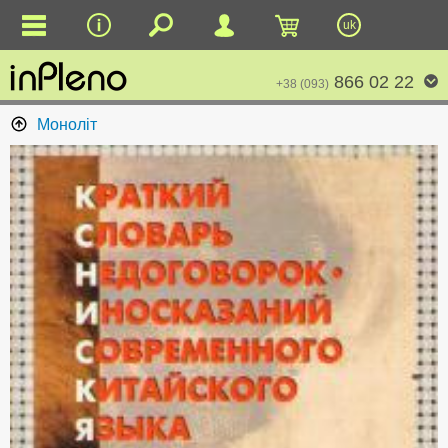
uk
866 02 22
+38 (093)
Моноліт