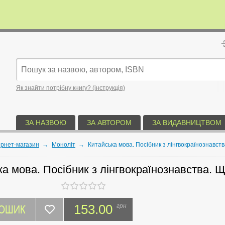
Як знайти потрібну книгу? (інструкція)
ЗА НАЗВОЮ
ЗА АВТОРОМ
ЗА ВИДАВНИЦТВОМ
ернет-магазин
→
Моноліт
→
Китайська мова. Посібник з лінгвокраїнознавства
а мова. Посібник з лінгвокраїнознавства. Щ
КОШИК
153.00
грн