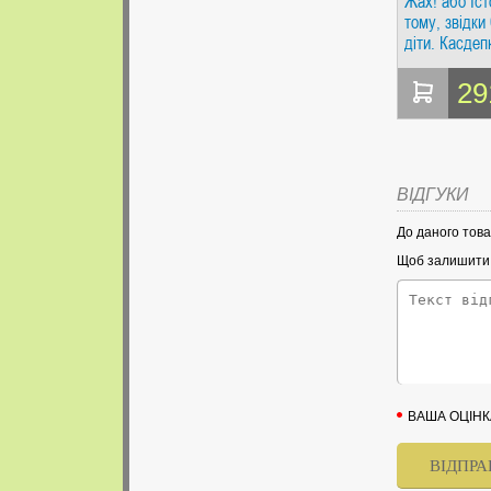
Жах! або Іст
тому, звідки
діти. Касдеп
Попурі
29
ВІДГУКИ
До даного това
Щоб залишити в
ВАША ОЦІНК