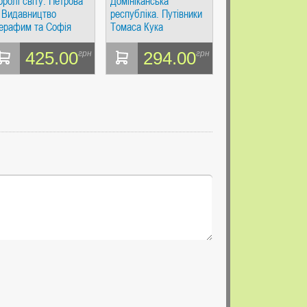
оролі світу. Петрова
Домініканська
 Видавництво
республіка. Путівники
ерафим та Софія
Томаса Кука
425.00
294.00
грн
грн