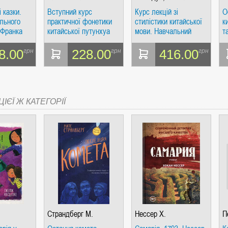
 казки.
Вступний курс
Курс лекцій зі
О
льного
практичної фонетики
стилістики китайської
к
 Франка
китайської путунхуа
мови. Навчальний
т
для російськомовних
посібник. Східна книга
п
студентів + ​​CD. Схід
п
8.00
228.00
416.00
грн
грн
грн
СІ. ГІПЕРІОН
М
ІЄЇ Ж КАТЕГОРІЇ
І. ЧАС
ЯХ, ВИЗНАЧЕННЯХ, СЦЕНАРІЯХ). АНТОНІНА ШЕВЧУК. МАНДРІВЕЦЬ
Страндберг М.
Нессер Х.
П