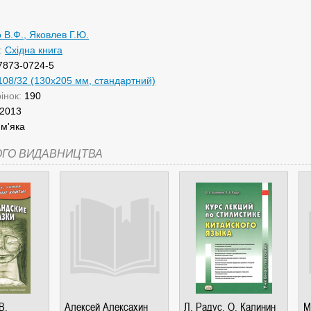
 В.Ф., Яковлев Г.Ю.
:
Східна книга
7873-0724-5
108/32 (130х205 мм, стандартний)
рінок:
190
2013
:
м'яка
ОГО ВИДАВНИЦТВА
В.
Алексей Алексахин
Л. Радус, О. Калинин
М