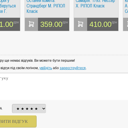
орія у
Остання комета.
Самарія. 1793. Нессер
К
 беруться
Страндберг М. РІПОЛ
Х. РІПОЛ Класік
А
ке Г.
Класік
С
1.00
359.00
410.00
грн
грн
грн
ру ще немає відгуків. Ви можете бути першим!
ідгук під своїм логіном,
увійдіть
або
зареєструйтеся
.
А