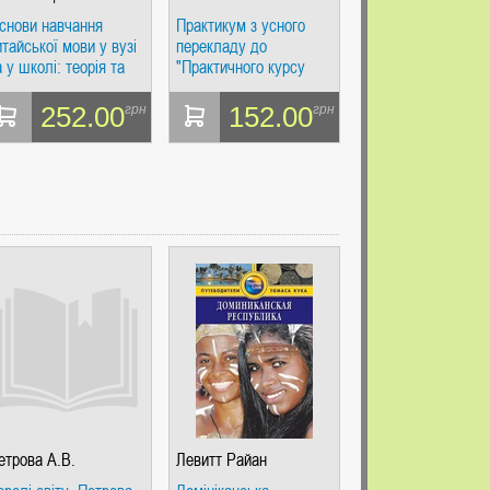
снови навчання
Практикум з усного
итайської мови у вузі
перекладу до
а у школі: теорія та
"Практичного курсу
рактика. Навчальний
китайської мови" за
осібник. 3-тє вид.
редакцією А. Ф.
252.00
152.00
грн
грн
асл
Кондрашевського.
Симатова С. А. Східна
книга
етрова А.В.
Левитт Райан