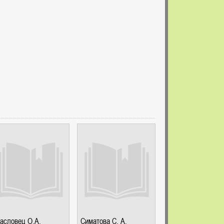
асловец О.А.
Симатова С. А.