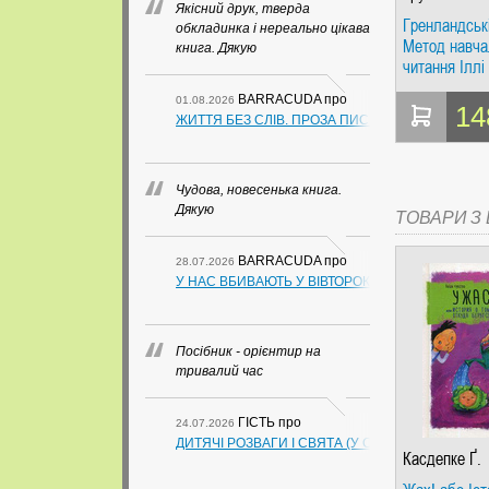
Якісний друк, тверда
Гренландські
обкладинка і нереально цікава
Метод навча
книга. Дякую
читання Іллі
BARRACUDA
про
01.08.2026
14
ЖИТТЯ БЕЗ СЛІВ. ПРОЗА ПИСЬМЕННИКІВ ІЗ ГУАН
Чудова, новесенька книга.
Дякую
ТОВАРИ З Ц
BARRACUDA
про
28.07.2026
У НАС ВБИВАЮТЬ У ВІВТОРОК. СЛАПОВСЬКИЙ О.
Посібник - орієнтир на
тривалий час
ГІСТЬ
про
24.07.2026
ДИТЯЧІ РОЗВАГИ І СВЯТА (У СХЕМАХ, ТАБЛИЦ
Касдепке Ґ.