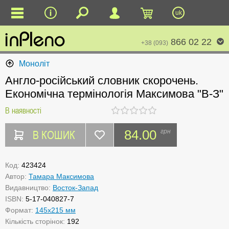
uk
866 02 22
+38 (093)
Моноліт
Англо-російський словник скорочень.
Економічна термінологія Максимова "В-З"
В наявності
В КОШИК
84.00
грн
Код:
423424
Автор:
Тамара Максимова
Видавництво:
Восток-Запад
ISBN:
5-17-040827-7
Формат:
145х215 мм
Кількість сторінок:
192