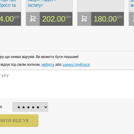
брості та
Інститут
м
і. Касдепке
загальногуманітарних
К
досліджень
4.00
202.00
180.00
грн
грн
грн
ру ще немає відгуків. Ви можете бути першим!
ідгук під своїм логіном,
увійдіть
або
зареєструйтеся
.
А