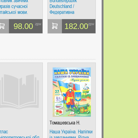
ловник звичних
Bundesrepublik
иразів сучасної
Deutschland /
итайської мови.
Федеративна
ожевніков. Схід Захід
Республіка Німеччина.
Навчальний посібник.
98.00
182.00
грн
грн
В-З
Томашевська Н.
тлас
Наша Україна. Наліпки
ніпропетровської обл.
із завданнями. Рідна