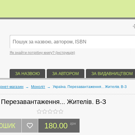
Як знайти потрібну книгу? (інструкція)
ЗА НАЗВОЮ
ЗА АВТОРОМ
ЗА ВИДАВНИЦТВОМ
ернет-магазин
→
Моноліт
→
Україна. Перезавантаження... Жителів. В-З
 Перезавантаження... Жителів. В-З
КОШИК
180.00
грн