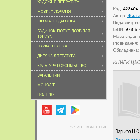
ХУДОЖНЯ ЛІТЕРАТУРА
Код:
423404
МОВИ. ФІЛОЛОГІЯ
Автор:
Жильц
ШКОЛА. ПЕДАГОГІКА
Видавництво
ISBN:
978-5-
БУДИНОК. ПОБУТ. ДОЗВІЛЛЯ.
Мова видан
ТУРИЗМ
Рік видання:
НАУКА. ТЕХНІКА
Обкладинка
ДИТЯЧА ЛІТЕРАТУРА
КНИГИ ЦЬ
КУЛЬТУРА І СУСПІЛЬСТВО
ЗАГАЛЬНИЙ
МОНОЛІТ
ПОЛІГЛОТ
ОСТАННІ КОМЕНТАРІ
Ларьков Н.С