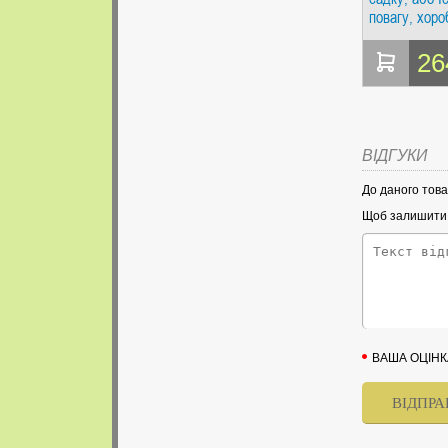
повагу, хоро
інші цінност
Г. Попурі
26
ВІДГУКИ
До даного това
Щоб залишити в
ВАША ОЦІНК