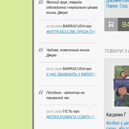
Документозн
Якісний друк, тверда
Ларків. Схід
обкладинка і нереально цікава
книга. Дякую
8
BARRACUDA
про
01.08.2026
ЖИТТЯ БЕЗ СЛІВ. ПРОЗА ПИСЬМЕННИКІВ ІЗ ГУАН
Чудова, новесенька книга.
ТОВАРИ З Ц
Дякую
BARRACUDA
про
28.07.2026
У НАС ВБИВАЮТЬ У ВІВТОРОК. СЛАПОВСЬКИЙ О.
Посібник - орієнтир на
тривалий час
ГІСТЬ
про
24.07.2026
Касдепке Ґ.
ДИТЯЧІ РОЗВАГИ І СВЯТА (У СХЕМАХ, ТАБЛИЦ
Футбол у ди
садку, або Іс