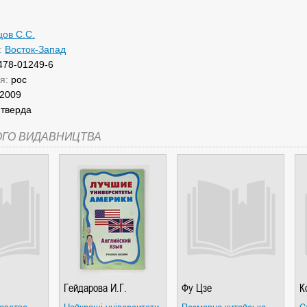
ов С.С.
:
Восток-Запад
478-01249-6
ня:
рос
2009
:
тверда
ОГО ВИДАВНИЦТВА
.
Гейдарова И.Г.
Фу Цзе
К