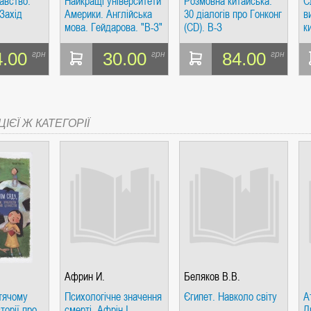
авство.
Найкращі університети
Розмовна китайська.
С
 Захід
Америки. Англійська
30 діалогів про Гонконг
в
мова. Гейдарова. "В-З"
(CD). В-З
к
К
4.00
30.00
84.00
грн
грн
грн
СІ. ГІПЕРІОН
ІЄЇ Ж КАТЕГОРІЇ
І. ЧАС
Африн И.
Беляков В.В.
ЯХ, ВИЗНАЧЕННЯХ, СЦЕНАРІЯХ). АНТОНІНА ШЕВЧУК. МАНДРІВЕЦЬ
тячому
Психологічне значення
Єгипет. Навколо світу
А
торії про
смерті. Афрін І.
Д