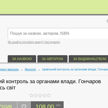
Як знайти потрібну книгу? (інструкція)
ЗА НАЗВОЮ
ЗА АВТОРОМ
ЗА ВИДАВНИЦТВОМ
ернет-магазин
→
Моноліт
→
Цивільний контроль за органами влади. Гончаров
ий контроль за органами влади. Гончаров
сь світ
КОШИК
108.00
грн