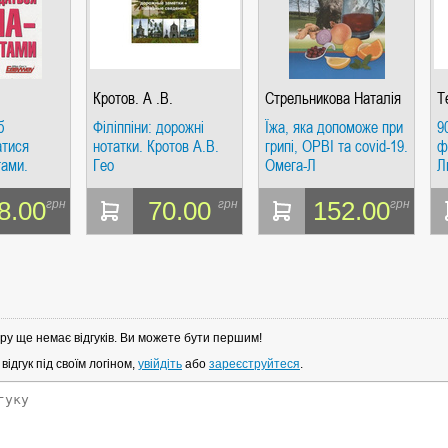
Кротов. А .В.
Стрельникова Наталія
Т
О
б
Філіппіни: дорожні
Їжа, яка допоможе при
9
атися
нотатки. Кротов А.В.
грипі, ОРВІ та covid-19.
ф
тами.
Гео
Омега-Л
Л
8.00
70.00
152.00
грн
грн
грн
ру ще немає відгуків. Ви можете бути першим!
ідгук під своїм логіном,
увійдіть
або
зареєструйтеся
.