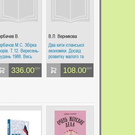
орбачев В.
В.Л. Верникова
орбачов М.С. Збірка
Два кити іспанської
ворів. Т.12. Вересень-
економіки. Досвід
рудень 1988. Весь
розвитку малого та
віт
середнього бізнесу.
В.Л. Вернікова. Увесь
336.00
108.00
грн
грн
світ