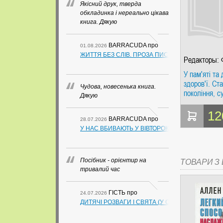
Якісний друк, тверда
обкладинка і нереально цікава
книга. Дякую
BARRACUDA
про
01.08.2026
ЖИТТЯ БЕЗ СЛІВ. ПРОЗА ПИСЬМЕННИКІВ ІЗ ГУАН
Редакторы: 
Вайксель
У пам'яті та
здоров'ї. Ст
Чудова, новесенька книга.
покоління, с
Дякую
та політика. 
12
BARRACUDA
про
28.07.2026
У НАС ВБИВАЮТЬ У ВІВТОРОК. СЛАПОВСЬКИЙ О.
Посібник - орієнтир на
ТОВАРИ З Ц
тривалий час
ГІСТЬ
про
24.07.2026
ДИТЯЧІ РОЗВАГИ І СВЯТА (У СХЕМАХ, ТАБЛИЦ