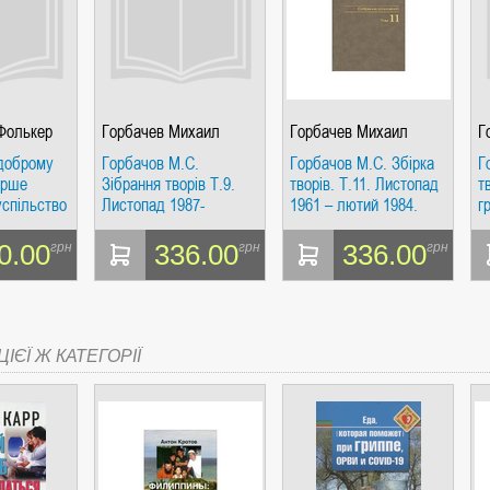
СІ. ГІПЕРІОН
Фолькер
Горбачев Михаил
Горбачев Михаил
Г
Сергеевич
Сергеевич
 доброму
Горбачов М.С.
Горбачов М.С. Збірка
Г
арше
Зібрання творів Т.9.
творів. Т.11. Листопад
т
успільство
Листопад 1987-
1961 – лютий 1984.
г
Увесь світ
березень 1988. Весь
Весь Світ
с
світ
0.00
336.00
336.00
грн
грн
грн
І. ЧАС
ІЄЇ Ж КАТЕГОРІЇ
ЯХ, ВИЗНАЧЕННЯХ, СЦЕНАРІЯХ). АНТОНІНА ШЕВЧУК. МАНДРІВЕЦЬ