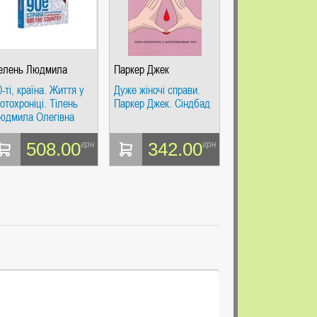
елень Людмила
Паркер Джек
леговна
0-ті, країна. Життя у
Дуже жіночі справи.
отохроніці. Тілень
Паркер Джек. Сіндбад
юдмила Олегівна
508.00
342.00
грн
грн