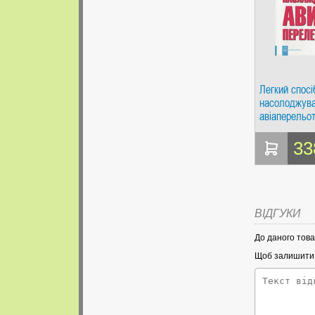
Легкий спосі
насолоджув
авіаперельо
Добра книга
33
ВІДГУКИ
До даного това
Щоб залишити в