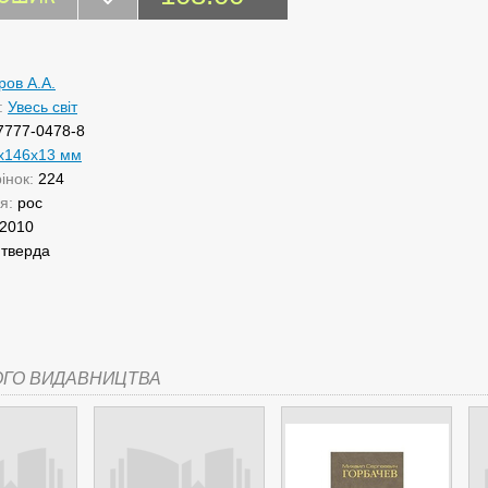
ров А.А.
:
Увесь світ
7777-0478-8
x146x13 мм
рінок:
224
ня:
рос
2010
:
тверда
ОГО ВИДАВНИЦТВА