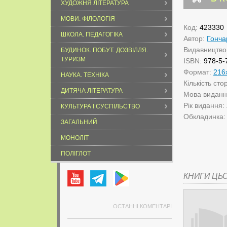
ХУДОЖНЯ ЛІТЕРАТУРА
МОВИ. ФІЛОЛОГІЯ
Код:
423330
ШКОЛА. ПЕДАГОГІКА
Автор:
Гонча
Видавництво
БУДИНОК. ПОБУТ. ДОЗВІЛЛЯ.
ТУРИЗМ
ISBN:
978-5-
Формат:
216
НАУКА. ТЕХНІКА
Кількість сто
ДИТЯЧА ЛІТЕРАТУРА
Мова видан
Рік видання:
КУЛЬТУРА І СУСПІЛЬСТВО
Обкладинка
ЗАГАЛЬНИЙ
МОНОЛІТ
ПОЛІГЛОТ
КНИГИ ЦЬ
ОСТАННІ КОМЕНТАРІ