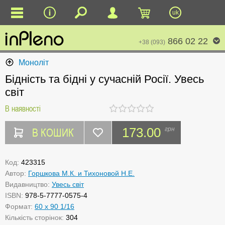
uk
866 02 22
+38 (093)
Моноліт
Бідність та бідні у сучасній Росії. Увесь
світ
В наявності
В КОШИК
173.00
грн
Код:
423315
Автор:
Горшкова М.К. и Тихоновой Н.Е.
Видавництво:
Увесь світ
ISBN:
978-5-7777-0575-4
Формат:
60 х 90 1/16
Кількість сторінок:
304