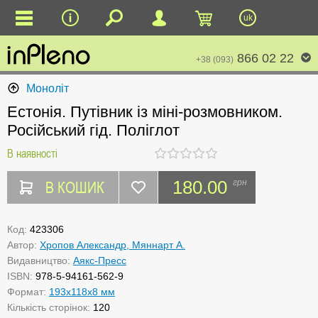
uk
866 02 22
+38 (093)
Моноліт
Естонія. Путівник із міні-розмовником.
Російський гід. Поліглот
В наявності
В КОШИК
180.00
грн
Код:
423306
Автор:
Хропов Александр, Мяннарт А.
Видавництво:
Аякс-Пресс
ISBN:
978-5-94161-562-9
Формат:
193x118x8 мм
Кількість сторінок:
120