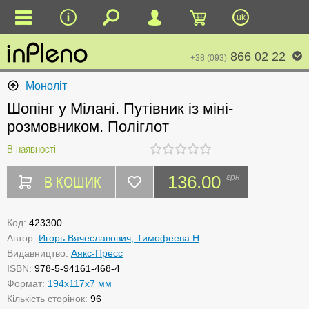
uk
866 02 22
+38 (093)
Моноліт
Шопінг у Мілані. Путівник із міні-
розмовником. Поліглот
В наявності
В КОШИК
136.00
грн
Код:
423300
Автор:
Игорь Вячеславович, Тимофеева Н
Видавництво:
Аякс-Пресс
ISBN:
978-5-94161-468-4
Формат:
194x117x7 мм
Кількість сторінок:
96