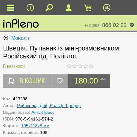
uk
866 02 22
+38 (093)
Моноліт
Швеція. Путівник із міні-розмовником.
Російський гід. Поліглот
В наявності
В КОШИК
180.00
грн
Код:
423298
Автор:
Рейнхольд Дей, Ральф Шредер
Видавництво:
Аякс-Пресс
ISBN:
978-5-94161-574-2
Формат:
195x118x8 мм
Кількість сторінок:
108