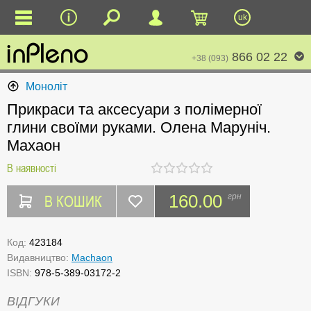
uk
866 02 22
+38 (093)
Моноліт
Прикраси та аксесуари з полімерної
глини своїми руками. Олена Маруніч.
Махаон
В наявності
В КОШИК
160.00
грн
Код:
423184
Видавництво:
Machaon
ISBN:
978-5-389-03172-2
ВІДГУКИ