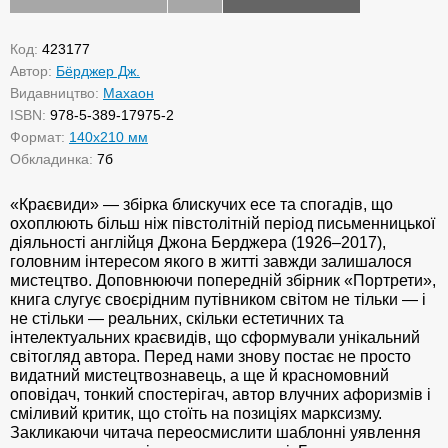
Код:
423177
Автор:
Бёрджер Дж.
Видавництво:
Махаон
ISBN:
978-5-389-17975-2
Формат:
140х210 мм
Обкладинка:
7б
«Краєвиди» — збірка блискучих есе та спогадів, що
охоплюють більш ніж півстолітній період письменницької
діяльності англійця Джона Берджера (1926–2017),
головним інтересом якого в житті завжди залишалося
мистецтво. Доповнюючи попередній збірник «Портрети»,
книга слугує своєрідним путівником світом не тільки — і
не стільки — реальних, скільки естетичних та
інтелектуальних краєвидів, що сформували унікальний
світогляд автора. Перед нами знову постає не просто
видатний мистецтвознавець, а ще й красномовний
оповідач, тонкий спостерігач, автор влучних афоризмів і
сміливий критик, що стоїть на позиціях марксизму.
Закликаючи читача переосмислити шаблонні уявлення