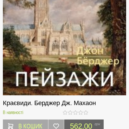
Краєвиди. Берджер Дж. Махаон
В наявності
В КОШИК
562.00
грн