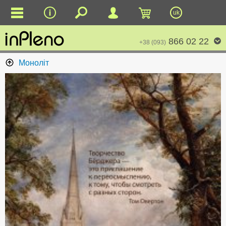
uk
866 02 22
+38 (093)
Моноліт