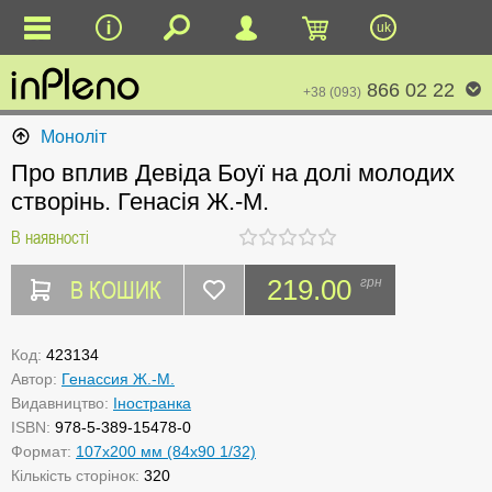
uk
866 02 22
+38 (093)
Моноліт
Про вплив Девіда Боуї на долі молодих
створінь. Генасія Ж.-М.
В наявності
В КОШИК
219.00
грн
Код:
423134
Автор:
Генассия Ж.-М.
Видавництво:
Іностранка
ISBN:
978-5-389-15478-0
Формат:
107x200 мм (84х90 1/32)
Кількість сторінок:
320