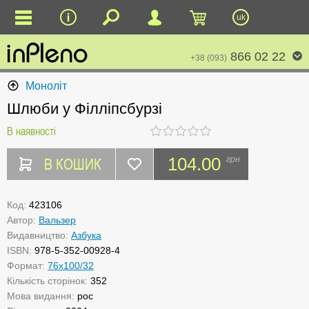
uk
866 02 22
+38 (093)
Моноліт
Шлюби у Філліпсбурзі
В наявності
В КОШИК
104.00
грн
Код:
423106
Автор:
Вальзер
Видавництво:
Азбука
ISBN:
978-5-352-00928-4
Формат:
76х100/32
Кількість сторінок:
352
Мова видання:
рос