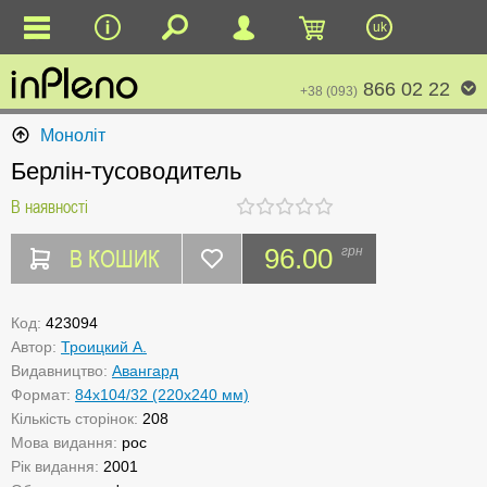
uk
866 02 22
+38 (093)
Моноліт
Берлін-тусоводитель
В наявності
В КОШИК
96.00
грн
Код:
423094
Автор:
Троицкий А.
Видавництво:
Авангард
Формат:
84x104/32 (220x240 мм)
Кількість сторінок:
208
Мова видання:
рос
Рік видання:
2001