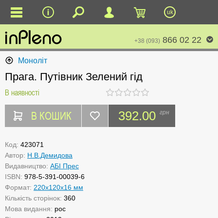
uk
866 02 22
+38 (093)
Моноліт
Прага. Путівник Зелений гід
В наявності
В КОШИК
392.00
грн
Код:
423071
Автор:
Н.В.Демидова
Видавництво:
АБІ Прес
ISBN:
978-5-391-00039-6
Формат:
220x120x16 мм
Кількість сторінок:
360
Мова видання:
рос