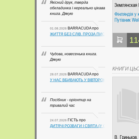
Якісний друк, тверда
Землянская 
обкладинка і нереально цікава
Фінляндія у 
книга. Дякую
Путівник We
BARRACUDA
про
01.08.2026
ЖИТТЯ БЕЗ СЛІВ. ПРОЗА ПИСЬМЕННИКІВ ІЗ ГУАН
11
Чудова, новесенька книга.
Дякую
КНИГИ ЦЬ
BARRACUDA
про
28.07.2026
У НАС ВБИВАЮТЬ У ВІВТОРОК. СЛАПОВСЬКИЙ О.
Посібник - орієнтир на
тривалий час
ГІСТЬ
про
24.07.2026
ДИТЯЧІ РОЗВАГИ І СВЯТА (У СХЕМАХ, ТАБЛИЦ
В. Гриньков,