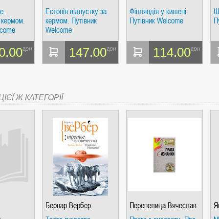
е.
Естонія відпустку за
Фінляндія у кишені.
Ш
 кермом.
кермом. Путівник
Путівник Welcome
П
lcome
Welcome
0.00
147.00
114.00
грн
грн
грн
ІЄЇ Ж КАТЕГОРІЇ
Бернар Вербер
Перепелица Вячеслав
Я
Борисович