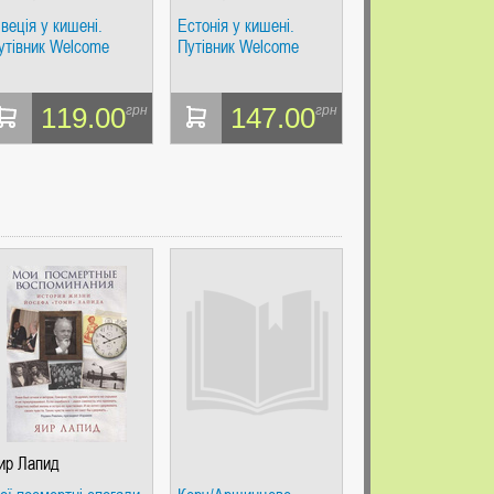
веція у кишені.
Естонія у кишені.
утівник Welcome
Путівник Welcome
119.00
147.00
грн
грн
ир Лапид