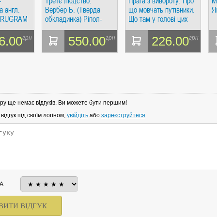
=
Третє людство.
Прага з вивороту. Про
М
а англ.
Вербер Б. (Тверда
що мовчать путівники.
Я
8 RUGRAM
обкладинка) Ріпол-
Що там у голові цих
Класік
іноземців?
6.00
550.00
226.00
грн
грн
грн
ру ще немає відгуків. Ви можете бути першим!
ідгук під своїм логіном,
увійдіть
або
зареєструйтеся
.
А