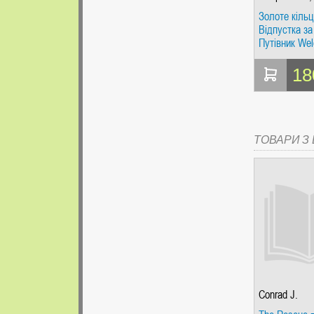
Землянская
Золоте кільц
Відпустка за
Путівник We
18
ТОВАРИ З Ц
Conrad J.