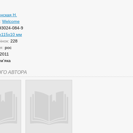
нская Н.
:
Welcome
93024-084-9
x115x10 мм
рінок:
228
ня:
рос
2011
:
м'яка
ОГО АВТОРА