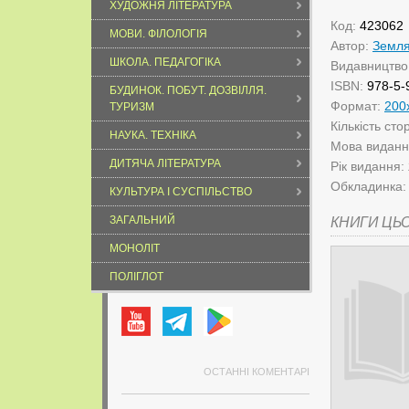
ХУДОЖНЯ ЛІТЕРАТУРА
Код:
423062
МОВИ. ФІЛОЛОГІЯ
Автор:
Земля
ШКОЛА. ПЕДАГОГІКА
Видавництво
ISBN:
978-5-
БУДИНОК. ПОБУТ. ДОЗВІЛЛЯ.
Формат:
200
ТУРИЗМ
Кількість сто
НАУКА. ТЕХНІКА
Мова видан
ДИТЯЧА ЛІТЕРАТУРА
Рік видання:
Обкладинка
КУЛЬТУРА І СУСПІЛЬСТВО
ЗАГАЛЬНИЙ
КНИГИ ЦЬ
МОНОЛІТ
ПОЛІГЛОТ
ОСТАННІ КОМЕНТАРІ