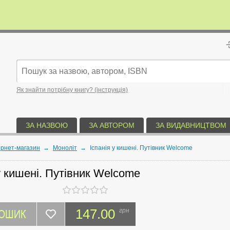
Як знайти потрібну книгу? (інструкція)
ЗА НАЗВОЮ
ЗА АВТОРОМ
ЗА ВИДАВНИЦТВОМ
ернет-магазин
→
Моноліт
→
Іспанія у кишені. Путівник Welcome
у кишені. Путівник Welcome
КОШИК
147.00
грн