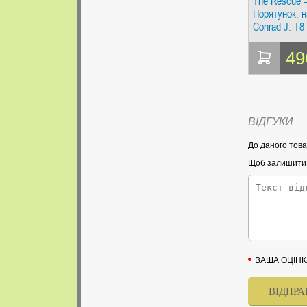
The Rescue 
Порятунок: н
Conrad J. Т
49
ВІДГУКИ
До даного това
Щоб залишити в
ВАША ОЦІНК