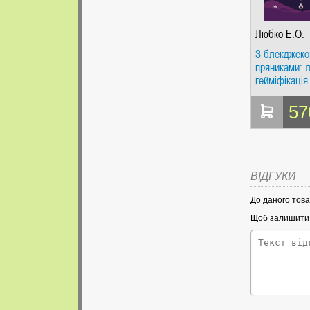
Любко Е.О.
З блекджеко
пряниками: л
гейміфікація
управлінні б
Любко О.О. 
57
ВІДГУКИ
До даного това
Щоб залишити в