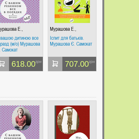
урашова Е.,
Мурашова Е.,
айорова Н.
Майорова Н.
 вашою дитиною все
Іспит для батьків.
аразд (м/о) Мурашова
Мурашова Є. Самокат
. Самокат
618.00
707.00
грн
грн