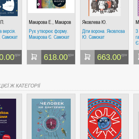
.П.
Макарова Е., Макаров
Яковлева Ю.
М
С. и др.
М
а версія.
Рух утворює форму.
Діти ворона. Яковлєва
З
. Самокат
Макарова Є. Самокат
Ю. Самокат
г
Є
0.00
618.00
663.00
грн
грн
грн
ІЄЇ Ж КАТЕГОРІЇ