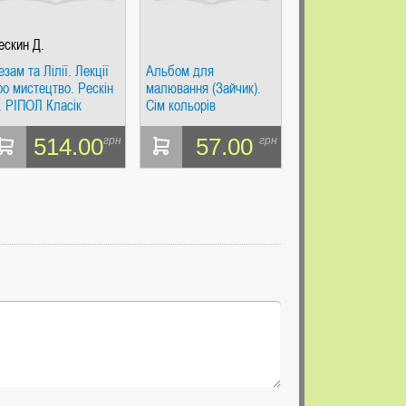
ескин Д.
езам та Лілії. Лекції
Альбом для
ро мистецтво. Рескін
малювання (Зайчик).
. РІПОЛ Класік
Сім кольорів
514.00
57.00
грн
грн