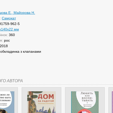
ова Е., Майорова Н.
:
Самокат
91759-962-5
x140x22 мм
рінок:
360
ня:
рос
2018
:
обкладинка з клапанами
ОГО АВТОРА