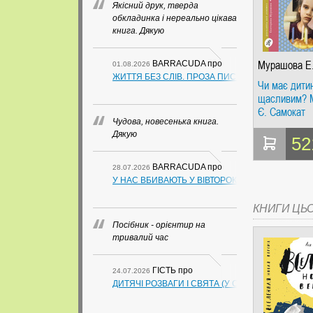
Якісний друк, тверда
обкладинка і нереально цікава
книга. Дякую
Мурашова Е.
BARRACUDA
про
01.08.2026
Майорова Н.
ЖИТТЯ БЕЗ СЛІВ. ПРОЗА ПИСЬМЕННИКІВ ІЗ ГУАН
Чи має дити
щасливим? 
Є. Самокат
Чудова, новесенька книга.
Дякую
52
BARRACUDA
про
28.07.2026
У НАС ВБИВАЮТЬ У ВІВТОРОК. СЛАПОВСЬКИЙ О.
КНИГИ ЦЬ
Посібник - орієнтир на
тривалий час
ГІСТЬ
про
24.07.2026
ДИТЯЧІ РОЗВАГИ І СВЯТА (У СХЕМАХ, ТАБЛИЦ