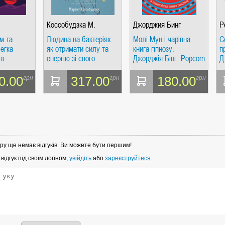
Коссобудзка М.
Джорджия Бинг
Р
м та
Людина на бактеріях:
Молі Мун і чарівна
С
егка
як отримати силу та
книга гіпнозу.
п
 в
енергію зі свого
Джорджія Бінг. Popcorn
Д
ізнесом.
кишечника.
Books
Фенікс
Коссобудзка М.
0.00
317.00
180.00
грн
грн
грн
Попурри
ру ще немає відгуків. Ви можете бути першим!
ідгук під своїм логіном,
увійдіть
або
зареєструйтеся
.