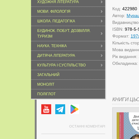
ХУДОЖНЯ ЛІТЕРАТУРА
Код:
422980
МОВИ. ФІЛОЛОГІЯ
Автор:
Мураш
ШКОЛА. ПЕДАГОГІКА
Видавництво
ISBN:
978-5-
БУДИНОК. ПОБУТ. ДОЗВІЛЛЯ.
Формат:
197
ТУРИЗМ
Кількість сто
НАУКА. ТЕХНІКА
Мова видан
ДИТЯЧА ЛІТЕРАТУРА
Рік видання:
Обкладинка
КУЛЬТУРА І СУСПІЛЬСТВО
ЗАГАЛЬНИЙ
МОНОЛІТ
ПОЛІГЛОТ
КНИГИ ЦЬ
ОСТАННІ КОМЕНТАРІ