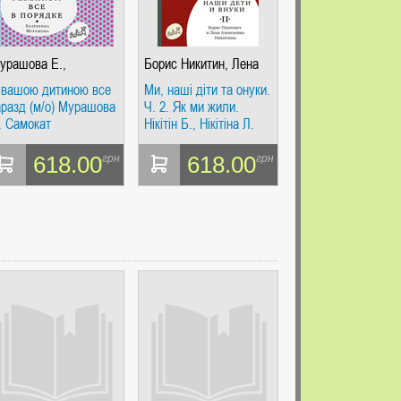
урашова Е.,
Борис Никитин, Лена
айорова Н.
Никитина
 вашою дитиною все
Ми, наші діти та онуки.
аразд (м/о) Мурашова
Ч. 2. Як ми жили.
. Самокат
Нікітін Б., Нікітіна Л.
Самокат
618.00
618.00
грн
грн