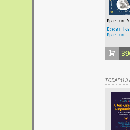
Кравченко А
Всесвіт. Нов
Кравченко О
39
ТОВАРИ З Ц