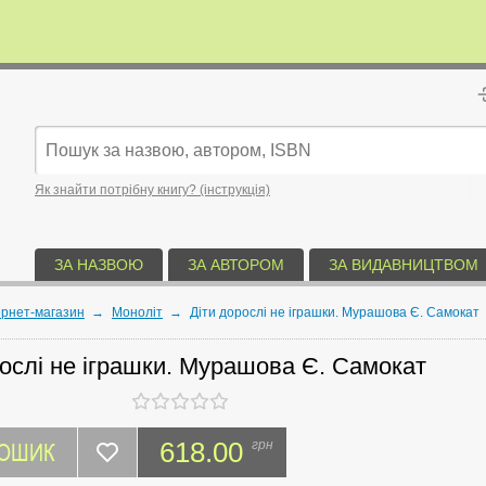
Як знайти потрібну книгу? (інструкція)
ЗА НАЗВОЮ
ЗА АВТОРОМ
ЗА ВИДАВНИЦТВОМ
ернет-магазин
→
Моноліт
→
Діти дорослі не іграшки. Мурашова Є. Самокат
рослі не іграшки. Мурашова Є. Самокат
КОШИК
618.00
грн