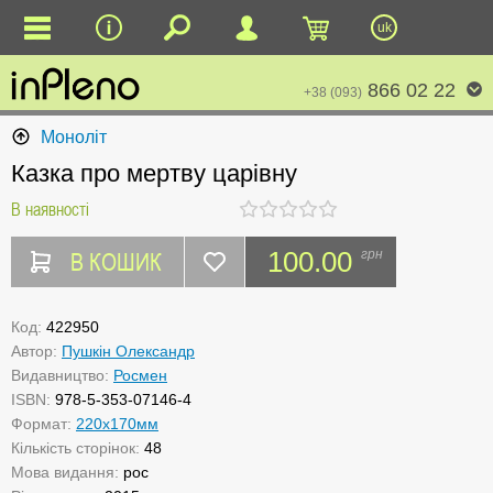
uk
866 02 22
+38 (093)
Моноліт
Казка про мертву царівну
В наявності
В КОШИК
100.00
грн
Код:
422950
Автор:
Пушкін Олександр
Видавництво:
Росмен
ISBN:
978-5-353-07146-4
Формат:
220x170мм
Кількість сторінок:
48
Мова видання:
рос