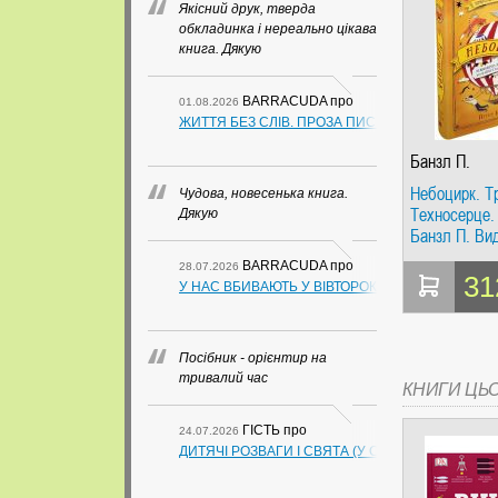
Якісний друк, тверда
обкладинка і нереально цікава
книга. Дякую
BARRACUDA
про
01.08.2026
ЖИТТЯ БЕЗ СЛІВ. ПРОЗА ПИСЬМЕННИКІВ ІЗ ГУАН
Банзл П.
Небоцирк. Т
Чудова, новесенька книга.
Техносерце. 
Дякую
Банзл П. Ви
група КМ-Бу
BARRACUDA
про
28.07.2026
31
У НАС ВБИВАЮТЬ У ВІВТОРОК. СЛАПОВСЬКИЙ О.
Посібник - орієнтир на
тривалий час
КНИГИ ЦЬ
ГІСТЬ
про
24.07.2026
ДИТЯЧІ РОЗВАГИ І СВЯТА (У СХЕМАХ, ТАБЛИЦ