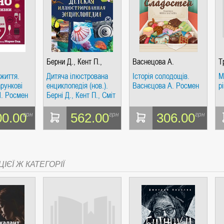
Берни Д., Кент П.,
Васнецова А.
Т
Смит М., Тэ
життя.
Дитяча ілюстрована
Історія солодощів.
М
рункові
енциклопедія (нов.).
Васнєцова А. Росмен
рі
М. Росмен
Берні Д., Кент П., Сміт
М., Те. Росмен
00.00
562.00
306.00
грн
грн
грн
ІЄЇ Ж КАТЕГОРІЇ