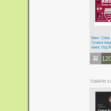
Вино. Стиль 
Сучасні пода
книги. Олд 
12
ТОВАРИ З Ц