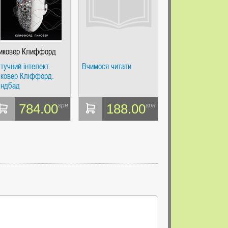
иковер Клиффорд
тучний інтелект.
Вчимося читати
іковер Кліффорд.
індбад
784.00
188.00
грн
грн