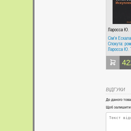
Ларосса Ю.
Сім'я Ескала
Спокута: ром
Ларосса Ю. 
RUGRAM (An
Company sro
42
ВІДГУКИ
До даного това
Щоб залишити в