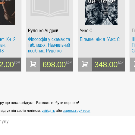
Руденко Андрей
Уикс С.
П
Михайлович
нт. Кн. 2:
Філософія у схемах та
Більше, ніж я. Уикс С.
Ш
ан.
таблицях: Навчальний
П
T8
посібник. Руденко
С
imedia
О.М. Фенікс
)
2.00
698.00
348.00
грн
грн
грн
ру ще немає відгуків. Ви можете бути першим!
ідгук під своїм логіном,
увійдіть
або
зареєструйтеся
.