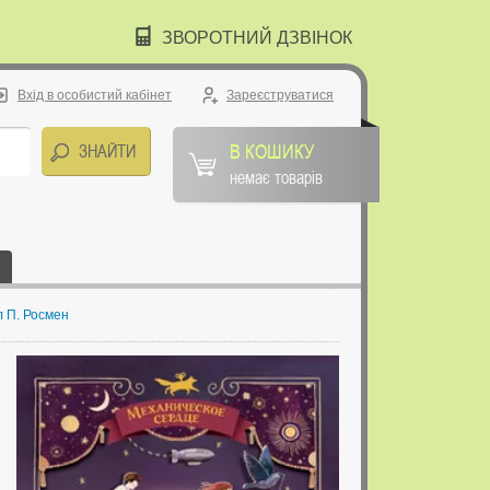
ЗВОРОТНИЙ ДЗВІНОК
Вхід в особистий кабінет
Зареєструватися
В КОШИКУ
немає товарів
л П. Росмен