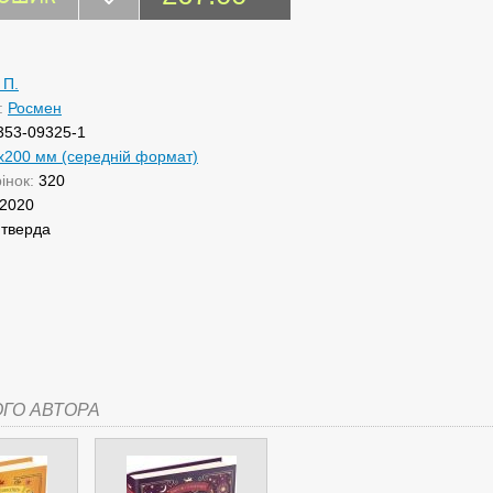
 П.
:
Росмен
353-09325-1
х200 мм (середній формат)
рінок:
320
2020
:
тверда
ОГО АВТОРА