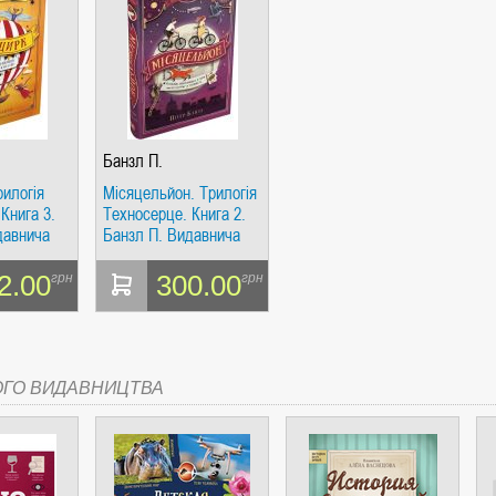
СІ. ГІПЕРІОН
Банзл П.
рилогія
Місяцельйон. Трилогія
Книга 3.
Техносерце. Книга 2.
давнича
Банзл П. Видавнича
кс
група КМ-Букс
2.00
300.00
грн
грн
І. ЧАС
ОГО ВИДАВНИЦТВА
ЯХ, ВИЗНАЧЕННЯХ, СЦЕНАРІЯХ). АНТОНІНА ШЕВЧУК. МАНДРІВЕЦЬ