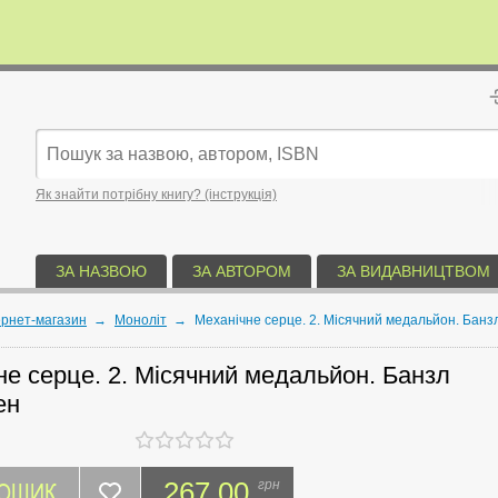
Як знайти потрібну книгу? (інструкція)
ЗА НАЗВОЮ
ЗА АВТОРОМ
ЗА ВИДАВНИЦТВОМ
ернет-магазин
→
Моноліт
→
Механічне серце. 2. Місячний медальйон. Банз
не серце. 2. Місячний медальйон. Банзл
ен
КОШИК
267.00
грн