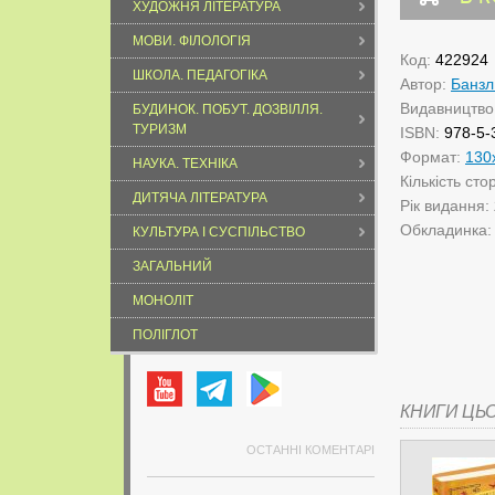
ХУДОЖНЯ ЛІТЕРАТУРА
МОВИ. ФІЛОЛОГІЯ
Код:
422924
ШКОЛА. ПЕДАГОГІКА
Автор:
Банзл
Видавництво
БУДИНОК. ПОБУТ. ДОЗВІЛЛЯ.
ТУРИЗМ
ISBN:
978-5-
Формат:
130
НАУКА. ТЕХНІКА
Кількість сто
ДИТЯЧА ЛІТЕРАТУРА
Рік видання:
Обкладинка
КУЛЬТУРА І СУСПІЛЬСТВО
ЗАГАЛЬНИЙ
МОНОЛІТ
ПОЛІГЛОТ
КНИГИ ЦЬ
ОСТАННІ КОМЕНТАРІ