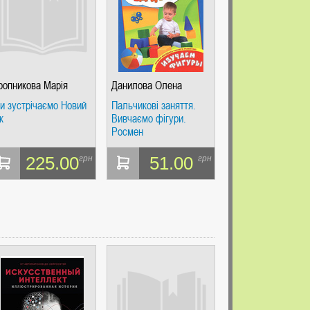
ропникова Марія
Данилова Олена
и зустрічаємо Новий
Пальчикові заняття.
к
Вивчаємо фігури.
Росмен
225.00
51.00
грн
грн