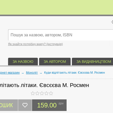
Як знайти потрібну книгу? (інструкція)
ЗА НАЗВОЮ
ЗА АВТОРОМ
ЗА ВИДАВНИЦТВОМ
ернет-магазин
→
Моноліт
→
Куди відлітають літаки. Євсєєва М. Росмен
літають літаки. Євсєєва М. Росмен
КОШИК
159.00
грн