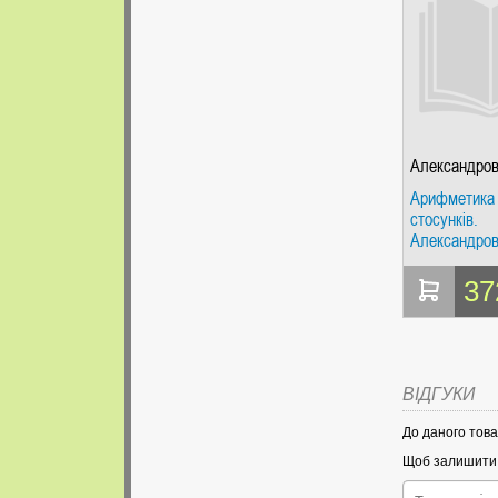
Александров
Арифметика
стосунків.
Александров
РІПОЛ Класі
37
ВІДГУКИ
До даного това
Щоб залишити в