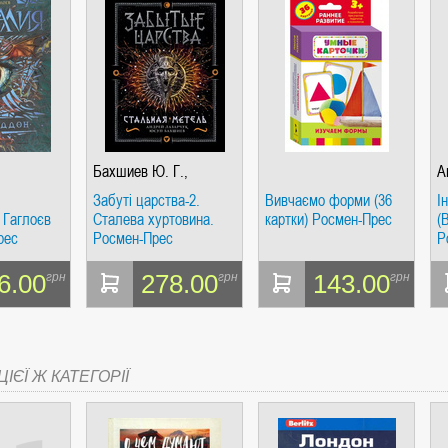
Бахшиев Ю. Г.,
А
Лазарчук А. Г.
Забуті царства-2.
Вивчаємо форми (36
І
 Гаглоєв
Сталева хуртовина.
картки) Росмен-Прес
(
рес
Росмен-Прес
Р
6.00
278.00
143.00
грн
грн
грн
ІЄЇ Ж КАТЕГОРІЇ