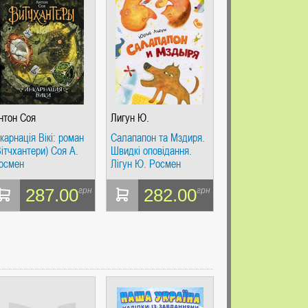
нтон Соя
Лигун Ю.
нкарнація Вікі: роман
Салапапон та Мздиря.
Вітчхантери) Соя А.
Швидкі оповідання.
осмен
Лігун Ю. Росмен
287.00
282.00
грн
грн