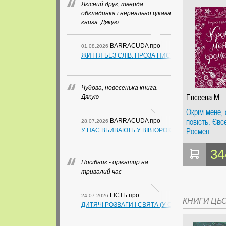
Якісний друк, тверда
обкладинка і нереально цікава
книга. Дякую
BARRACUDA
про
01.08.2026
ЖИТТЯ БЕЗ СЛІВ. ПРОЗА ПИСЬМЕННИКІВ ІЗ ГУАН
Чудова, новесенька книга.
Евсеева М.
Дякую
Окрім мене, 
повість. Євс
BARRACUDA
про
28.07.2026
Росмен
У НАС ВБИВАЮТЬ У ВІВТОРОК. СЛАПОВСЬКИЙ О.
34
Посібник - орієнтир на
тривалий час
ГІСТЬ
про
24.07.2026
КНИГИ ЦЬ
ДИТЯЧІ РОЗВАГИ І СВЯТА (У СХЕМАХ, ТАБЛИЦ