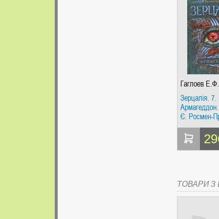
Гаглоев Е.Ф.
Зерцалія. 7.
Армагеддон.
Є. Росмен-П
29
ТОВАРИ З Ц