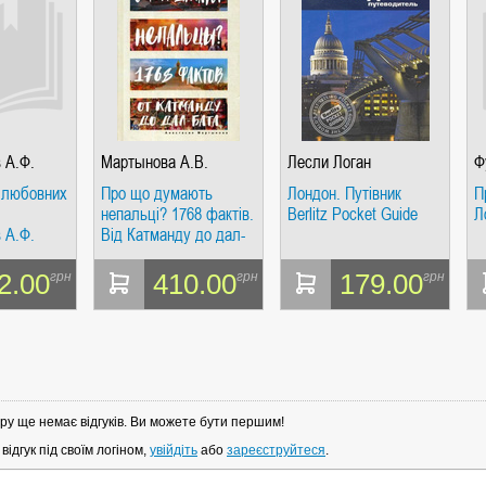
 А.Ф.
Мартынова А.В.
Лесли Логан
Ф
 любовних
Про що думають
Лондон. Путівник
П
непальці? 1768 фактів.
Berlitz Pocket Guide
Л
 А.Ф.
Від Катманду до дал-
к
бату. Мартинова А.В.
РІПОЛ Класік
2.00
410.00
179.00
грн
грн
грн
ру ще немає відгуків. Ви можете бути першим!
ідгук під своїм логіном,
увійдіть
або
зареєструйтеся
.