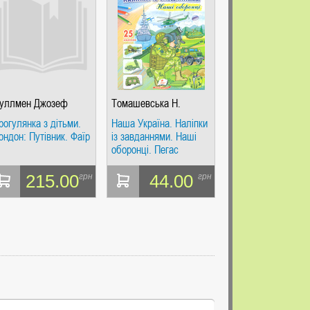
уллмен Джозеф
Томашевська Н.
рогулянка з дітьми.
Наша Україна. Наліпки
ондон: Путівник. Фаїр
із завданнями. Наші
оборонці. Пегас
215.00
44.00
грн
грн