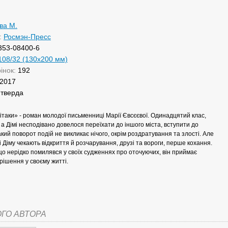
ва М.
:
Росмэн-Пресс
353-08400-6
108/32 (130x200 мм)
рінок:
192
2017
:
тверда
ітаки» - роман молодої письменниці Марії Євсєєвої. Одинадцятий клас,
 а Дімі несподівано довелося переїхати до іншого міста, вступити до
акий поворот подій не викликає нічого, окрім роздратування та злості. Але
і Діму чекають відкриття й розчарування, друзі та вороги, перше кохання.
о нерідко помилявся у своїх судженнях про оточуючих, він приймає
ішення у своєму житті.
ОГО АВТОРА