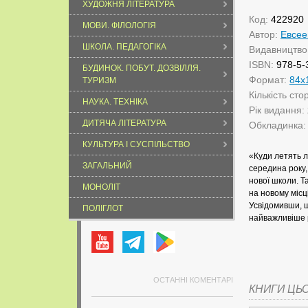
ХУДОЖНЯ ЛІТЕРАТУРА
Код:
422920
МОВИ. ФІЛОЛОГІЯ
Автор:
Евсее
ШКОЛА. ПЕДАГОГІКА
Видавництво
ISBN:
978-5-
БУДИНОК. ПОБУТ. ДОЗВІЛЛЯ.
Формат:
84x
ТУРИЗМ
Кількість сто
НАУКА. ТЕХНІКА
Рік видання:
ДИТЯЧА ЛІТЕРАТУРА
Обкладинка
КУЛЬТУРА І СУСПІЛЬСТВО
«Куди летять л
ЗАГАЛЬНИЙ
середина року,
нової школи. Т
МОНОЛІТ
на новому місц
Усвідомивши, щ
ПОЛІГЛОТ
найважливіше р
ОСТАННІ КОМЕНТАРІ
КНИГИ ЦЬ