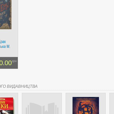
СІ. ГІПЕРІОН
Крах
ська М.
0.00
грн
І. ЧАС
ОГО ВИДАВНИЦТВА
ЯХ, ВИЗНАЧЕННЯХ, СЦЕНАРІЯХ). АНТОНІНА ШЕВЧУК. МАНДРІВЕЦЬ