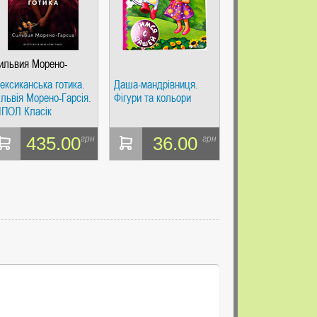
ильвия Морено-
арсия
ексиканська готика.
Даша-мандрівниця.
ільвія Морено-Гарсія.
Фігури та кольори
ІПОЛ Класік
435.00
36.00
грн
грн