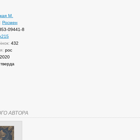
кая М.
:
Росмен
353-09441-8
x215
рінок:
432
ня:
рос
2020
:
тверда
ОГО АВТОРА