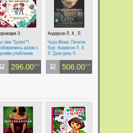
орназари Э.
Андерсон Л. Х., Л.
Дука дель Л
о таке "Булінг"?
Чудо-Жінка: Початок
озбираємось разом з
бурі. Андерсон Л. Х.,
ероями улюблених
Л. Дука дель Л.
нижок! Форназарі Е.
Росмен
осмен
296.00
506.00
грн
грн