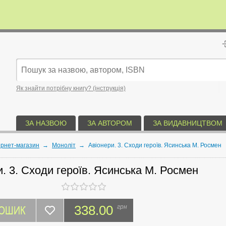
Як знайти потрібну книгу? (інструкція)
ЗА НАЗВОЮ
ЗА АВТОРОМ
ЗА ВИДАВНИЦТВОМ
ернет-магазин
→
Моноліт
→
Авіонери. 3. Сходи героїв. Ясинська М. Росмен
. 3. Сходи героїв. Ясинська М. Росмен
КОШИК
338.00
грн