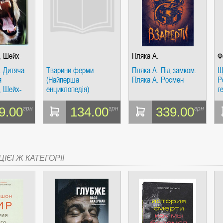
, Шейх-
Пляка А.
Ф
. Дитяча
Тварини ферми
Пляка А. Під замком.
Щ
я
(Найперша
Пляка А. Росмен
Р
, Шейх-
енциклопедія)
г
Росмен
к
Р
9.00
134.00
339.00
грн
грн
грн
ІЄЇ Ж КАТЕГОРІЇ