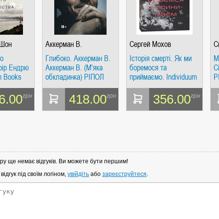
 Шон
Аккерман В.
Сергей Мохов
С
Г
го
Глибоко. Аккерман В.
Історія смерті. Як ми
М
рір Ендрю
Аккерман В. (М'яка
боремося та
С
n Books
обкладинка) РІПОЛ
приймаємо. Individuum
Р
Класік
6.00
418.00
356.00
грн
грн
грн
ру ще немає відгуків. Ви можете бути першим!
ідгук під своїм логіном,
увійдіть
або
зареєструйтеся
.