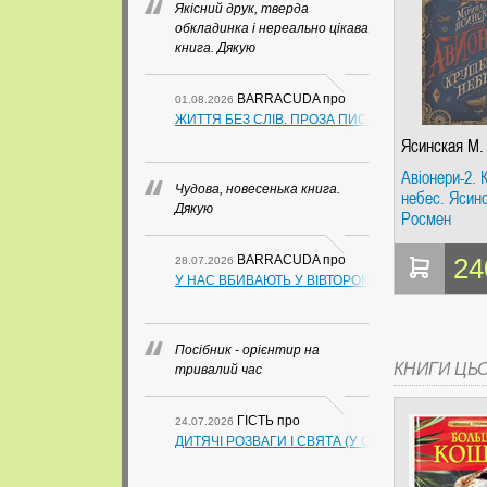
Якісний друк, тверда
обкладинка і нереально цікава
книга. Дякую
BARRACUDA
про
01.08.2026
ЖИТТЯ БЕЗ СЛІВ. ПРОЗА ПИСЬМЕННИКІВ ІЗ ГУАН
Ясинская М.
Авіонери-2. 
Чудова, новесенька книга.
небес. Ясин
Дякую
Росмен
24
BARRACUDA
про
28.07.2026
У НАС ВБИВАЮТЬ У ВІВТОРОК. СЛАПОВСЬКИЙ О.
Посібник - орієнтир на
КНИГИ ЦЬ
тривалий час
ГІСТЬ
про
24.07.2026
ДИТЯЧІ РОЗВАГИ І СВЯТА (У СХЕМАХ, ТАБЛИЦ