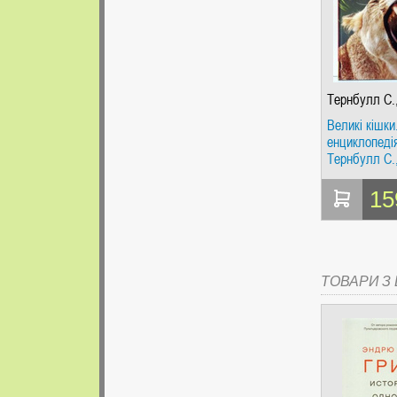
Тернбулл С.
Миллер Дж.
Великі кішки
енциклопеді
Тернбулл С.
Міллер Дж. 
15
ТОВАРИ З Ц