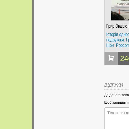
Грир Эндрю
Історія одно
подружжя. Г
Шон. Popcor
24
ВІДГУКИ
До даного това
Щоб залишити в