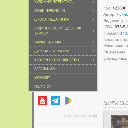
ХУДОЖНЯ ЛІТЕРАТУРА
Код:
422890
МОВИ. ФІЛОЛОГІЯ
Автор:
Ясинс
ШКОЛА. ПЕДАГОГІКА
Видавництво
ISBN:
978-5-
БУДИНОК. ПОБУТ. ДОЗВІЛЛЯ.
Формат:
140
ТУРИЗМ
Кількість сто
НАУКА. ТЕХНІКА
Мова видан
ДИТЯЧА ЛІТЕРАТУРА
Рік видання:
Обкладинка
КУЛЬТУРА І СУСПІЛЬСТВО
ЗАГАЛЬНИЙ
МОНОЛІТ
ПОЛІГЛОТ
КНИГИ ЦЬ
ОСТАННІ КОМЕНТАРІ