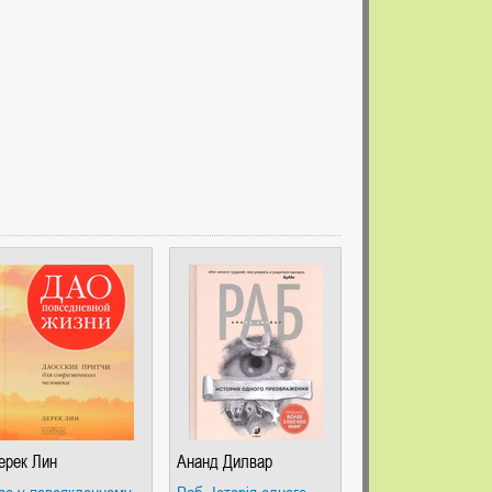
ерек Лин
Ананд Дилвар