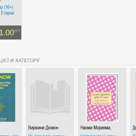
ер (16+).
 Етерна
1.00
грн
СІ. ГІПЕРІОН
ІЄЇ Ж КАТЕГОРІЇ
І. ЧАС
ЯХ, ВИЗНАЧЕННЯХ, СЦЕНАРІЯХ). АНТОНІНА ШЕВЧУК. МАНДРІВЕЦЬ
Виржини Дюмон
Наоми Морияма,
Д
Уильям Дойл