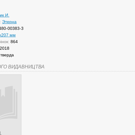
ик И.
:
Этерна
480-00383-3
х207 мм
рінок:
864
2018
:
тверда
ОГО ВИДАВНИЦТВА
.