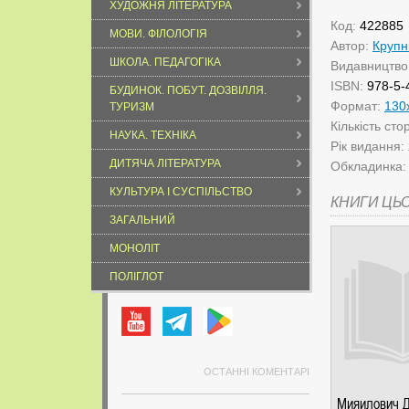
ХУДОЖНЯ ЛІТЕРАТУРА
Код:
422885
МОВИ. ФІЛОЛОГІЯ
Автор:
Крупн
ШКОЛА. ПЕДАГОГІКА
Видавництво
ISBN:
978-5-
БУДИНОК. ПОБУТ. ДОЗВІЛЛЯ.
Формат:
130
ТУРИЗМ
Кількість сто
НАУКА. ТЕХНІКА
Рік видання:
ДИТЯЧА ЛІТЕРАТУРА
Обкладинка
КУЛЬТУРА І СУСПІЛЬСТВО
КНИГИ ЦЬ
ЗАГАЛЬНИЙ
МОНОЛІТ
ПОЛІГЛОТ
ОСТАННІ КОМЕНТАРІ
Мияилович Д