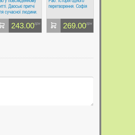
ао у повсякденному
Раб. Історія одного
итті. Даоські притчі
перетворення. Софія
ля сучасної людини.
ерек Лін. Софія
243.00
269.00
грн
грн