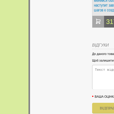
Меняйся быс
наступит зав
шагов к соз
гибкого бизн
Арусси Л. П
31
ВІДГУКИ
До даного това
Щоб залишити в
ВАША ОЦІНК