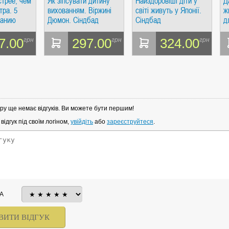
трее, чем
Як зіпсувати дитину
Найздоровіші діти у
Д
тра. 5
вихованням. Віржині
світі живуть у Японії.
ж
данию
Дюмон. Сіндбад
Сіндбад
д
еса.
Д
опурри
7.00
297.00
324.00
грн
грн
грн
ру ще немає відгуків. Ви можете бути першим!
ідгук під своїм логіном,
увійдіть
або
зареєструйтеся
.
А