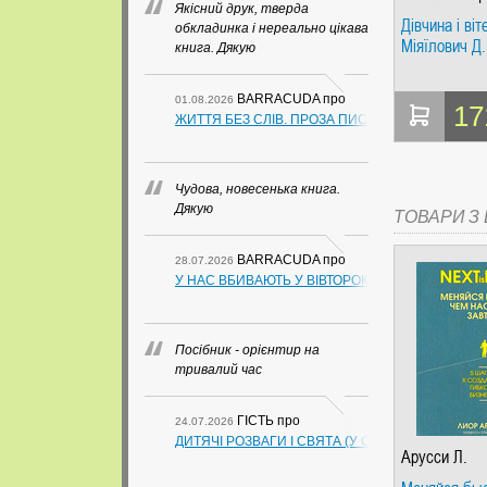
Якісний друк, тверда
Дівчина і віт
обкладинка і нереально цікава
Міяїлович Д.
книга. Дякую
BARRACUDA
про
01.08.2026
17
ЖИТТЯ БЕЗ СЛІВ. ПРОЗА ПИСЬМЕННИКІВ ІЗ ГУАН
Чудова, новесенька книга.
Дякую
ТОВАРИ З Ц
BARRACUDA
про
28.07.2026
У НАС ВБИВАЮТЬ У ВІВТОРОК. СЛАПОВСЬКИЙ О.
Посібник - орієнтир на
тривалий час
ГІСТЬ
про
24.07.2026
ДИТЯЧІ РОЗВАГИ І СВЯТА (У СХЕМАХ, ТАБЛИЦ
Арусси Л.