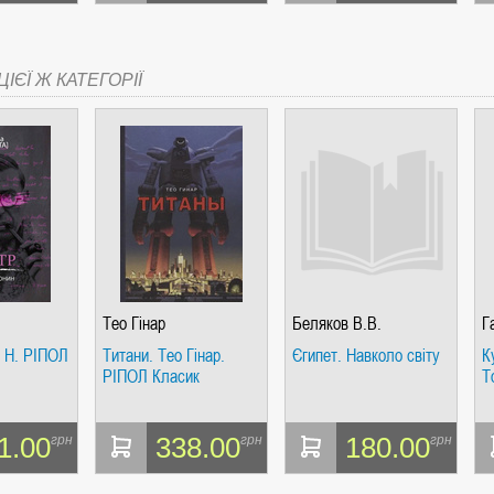
ІЄЇ Ж КАТЕГОРІЇ
Тео Гінар
Беляков В.В.
Г
н Н. РІПОЛ
Титани. Тео Гінар.
Єгипет. Навколо світу
К
РІПОЛ Класик
Т
1.00
338.00
180.00
грн
грн
грн