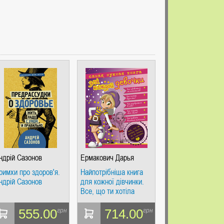
ндрій Сазонов
Ермакович Дарья
Ивановна
римхи про здоров'я.
Найпотрібніша книга
ндрій Сазонов
для кожної дівчинки.
Все, що ти хотіла
знати, але не знала, як
запитати.
555.00
714.00
грн
грн