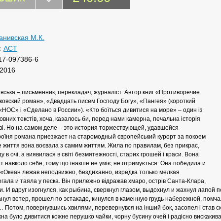
анивская М.К.
:
АСТ
17-097386-6
2016
вська – письменник, перекладач, журналіст. Автор книг «Противоречие
ковский роман», «Двадцать писем Господу Богу», «Пангея» (короткий
«НОС» і «Сделано в России»). «Кто боїться дивитися на море» – один із
вних текстів, хоча, казалось би, перед нами камерна, печальна історія
ві. Но на самом деле – это история торжествующей, удавшейся
їня романа приезжает на старомодный європейський курорт за покоем
е життя вона воєвала з самим життям. Жила по правилам, без прикрас,
у в очі, а виявилася в світі безмятежності, старих грошей і краси. Вона
іт навколо себе, тому що інакше не уміє, не отримується. Она победила и
«Океан лежав неподвижно, бездиханно, изредка только мелкая
ала и таяла у песка. Він прилежно відражав хмаро, острів Санта-Клара,
и. И вдруг изогнулся, как рыбина, сверкнул глазом, выдохнул и жахнул лапой 
нул ветер, прошел по эстакаде, кинулся в каменную грудь набережной, помчалс
 Потом, повернувшись хвилями, перевернувся на інший бок, засопел і став с
на було дивитися кожне перушко чайки, чорну бусину очей і радісно вискаки