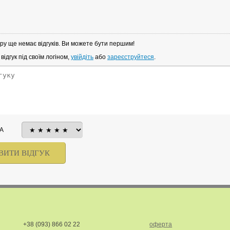
ру ще немає відгуків. Ви можете бути першим!
ідгук під своїм логіном,
увійдіть
або
зареєструйтеся
.
А
+38 (093) 866 02 22
оферта