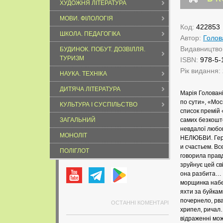
ХУДОЖНЯ ЛІТЕРАТУРА
МОВИ. ФІЛОЛОГІЯ
Код:
422853
ШКОЛА. ПЕДАГОГІКА
Автор:
Голов
Видавництво
БУДИНОК. ПОБУТ. ДОЗВІЛЛЯ.
ТУРИЗМ
ISBN:
978-5-
Рік видання:
НАУКА. ТЕХНІКА
ДИТЯЧА ЛІТЕРАТУРА
Марія Головані
по сути», «Мос
КУЛЬТУРА І СУСПІЛЬСТВО
список премій 
ЗАГАЛЬНИЙ
самих безкошто
невдалої любо
МОНОЛІТ
НЕЛЮБВИ. Геро
и счастьем. Вс
ПОЛІГЛОТ
говорила правд
зруйнує цей св
она разбита… 
морщинка набег
яхти за буйкам
почернело, рва
ОСТАННІ КОМЕНТАРІ
хрипел, ричал…
відраженні мож