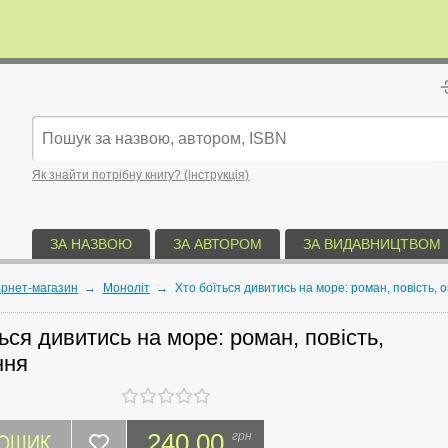
Як знайти потрібну книгу? (інструкція)
ЗА НАЗВОЮ
ЗА АВТОРОМ
ЗА ВИДАВНИЦТВОМ
ернет-магазин
→
Моноліт
→
Хто боїться дивитись на море: роман, повість, 
ься дивитись на море: роман, повість,
ння
КОШИК
240.00
грн