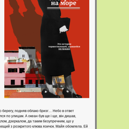
по берегу, подняв облако бризг… Небо в ответ
я по улицам. А океан був ще і ще, він дишав,
клом, дзеркалом, да таким безупречним, що у
вающий з розкритого клюва язичок. Майя обомлела. Ей