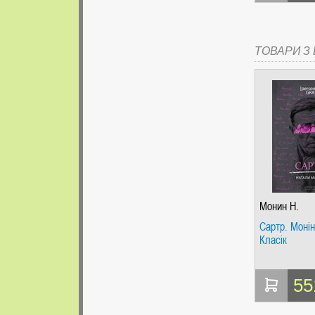
ТОВАРИ З Ц
Монин Н.
Сартр. Моні
Класік
55