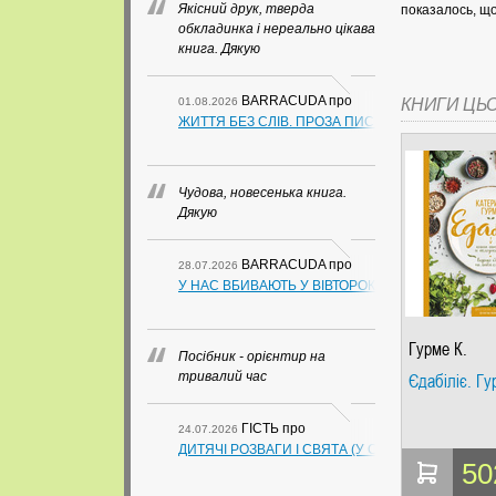
Якісний друк, тверда
показалось, що
обкладинка і нереально цікава
книга. Дякую
BARRACUDA
про
01.08.2026
КНИГИ ЦЬ
ЖИТТЯ БЕЗ СЛІВ. ПРОЗА ПИСЬМЕННИКІВ ІЗ ГУАН
Чудова, новесенька книга.
Дякую
BARRACUDA
про
28.07.2026
У НАС ВБИВАЮТЬ У ВІВТОРОК. СЛАПОВСЬКИЙ О.
Гурме К.
Посібник - орієнтир на
тривалий час
Єдабіліє. Гу
ГІСТЬ
про
24.07.2026
ДИТЯЧІ РОЗВАГИ І СВЯТА (У СХЕМАХ, ТАБЛИЦ
50