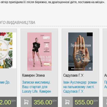
 вітер припідняв її і після бережно, як драгоценное дитя, поставив на місце».
ОГО ВИДАВНИЦТВА
СІ. ГІПЕРІОН
І. ЧАС
Камирен Элина
Садулаев Г.У.
А
рме До.
Записки мисливиці.
Іван Ауслендер: роман
П
Ваш стартап для
на пальмовому листі.
А
Luxury Life. Камірен
Садулаєв Г.У.
Еліна.
ЯХ, ВИЗНАЧЕННЯХ, СЦЕНАРІЯХ). АНТОНІНА ШЕВЧУК. МАНДРІВЕЦЬ
2.00
356.00
555.00
грн
грн
грн