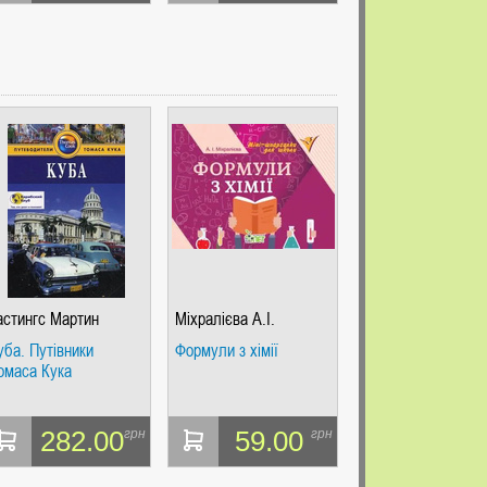
астингс Мартин
Міхралієва А.І.
уба. Путівники
Формули з хімії
омаса Кука
282.00
59.00
грн
грн