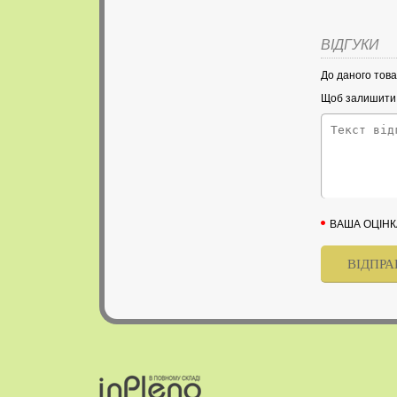
ВІДГУКИ
До даного това
Щоб залишити в
ВАША ОЦІНК