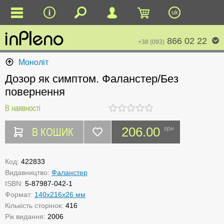
uk
866 02 22
+38 (093)
Моноліт
Дозор як симптом. Фаланстер/Без
повернення
В наявності
В КОШИК
206.00
грн
Код:
422833
Видавництво:
Фаланстер
ISBN:
5-87987-042-1
Формат:
140x216x26 мм
Кількість сторінок:
416
Рік видання:
2006