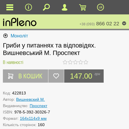
uk
866 02 22
+38 (093)
Моноліт
Гриби у питаннях та відповідях.
Вишневський М. Проспект
В наявності
В КОШИК
147.00
грн
Код:
422813
Автор:
Вишневский М.
Видавництво:
Проспект
ISBN:
978-5-392-30326-7
Формат:
164x114x9 мм
Кількість сторінок:
160