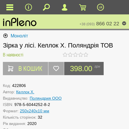
uk
866 02 22
+38 (093)
Моноліт
Зірка у лісі. Келлок Х. Поляндрія ТОВ
В наявності
В КОШИК
398.00
грн
Код:
422806
Автор:
Келлок Х.
Видавництво:
Поляндрия ООО
ISBN:
978-5-6044252-8-2
Формат:
250x240x10 мм
Кількість сторінок:
32
Рік видання:
2020