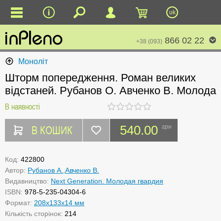
uk
866 02 22
+38 (093)
Моноліт
Шторм попередження. Роман великих
відстаней. Рубанов О. Авченко В. Молода
В наявності
В КОШИК
540.00
грн
Код:
422800
Автор:
Рубанов А.,Авченко В.
Видавництво:
Next Generation. Молодая гвардия
ISBN:
978-5-235-04304-6
Формат:
208x133x14 мм
Кількість сторінок:
214