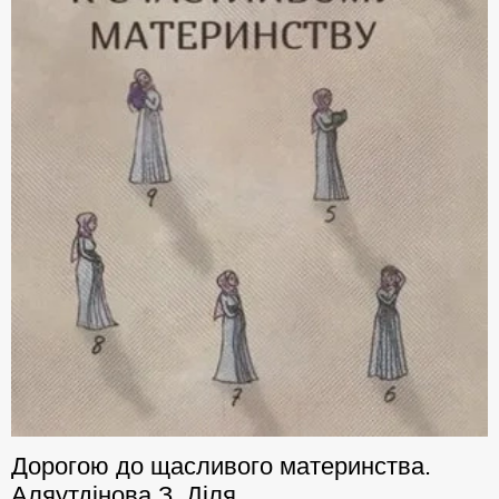
Дорогою до щасливого материнства.
Аляутдінова З. Діля