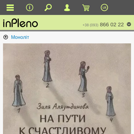
uk
866 02 22
+38 (093)
Моноліт