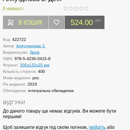
В наявності
В КОШИК
524.00
грн
Код:
422722
Автор:
Аляутдинова З.
Видавництво:
Диля
ISBN:
978-5-4236-0415-8
Формат:
205x132x25 мм
Кількість сторінок:
400
Мова видання:
рос
Рік видання:
2019
Обкладинка:
інтегральна обкладинка
ВІДГУКИ
До даного товару ще немає відгуків. Ви можете бути
першим!
Щоб залишити відгук під своїм логіном,
увійдіть
або