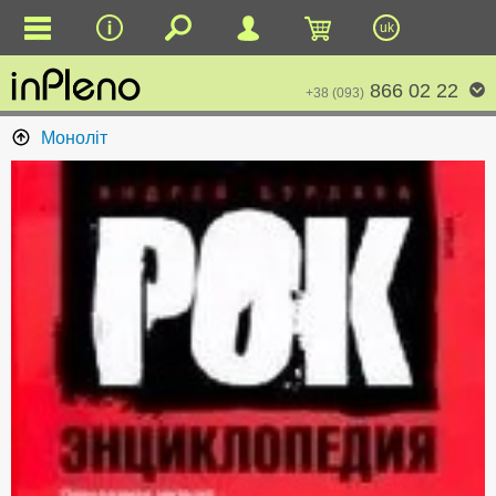
uk
866 02 22
+38 (093)
Моноліт