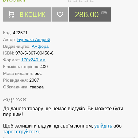
В КОШИК
286.00
грн
Код:
422571
Автор:
Бурлака Андрей
Видавництво:
Амфора
ISBN:
978-5-367-00458-8
Формат:
170x240 мм
Кількість сторінок:
400
Мова видання:
рос
Рік видання:
2007
Обкладинка:
тверда
ВІДГУКИ
До даного товару ще немає відгуків. Ви можете бути
першим!
Щоб залишити відгук під своїм логіном,
увійдіть
або
зареєструйтеся
.