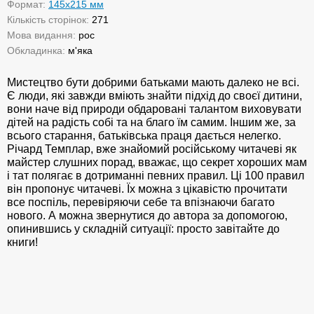
Формат:
145х215 мм
Кількість сторінок:
271
Мова видання:
рос
Обкладинка:
м'яка
Мистецтво бути добрими батьками мають далеко не всі.
Є люди, які завжди вміють знайти підхід до своєї дитини,
вони наче від природи обдаровані талантом виховувати
дітей на радість собі та на благо їм самим. Іншим же, за
всього старання, батьківська праця дається нелегко.
Річард Темплар, вже знайомий російському читачеві як
майстер слушних порад, вважає, що секрет хороших мам
і тат полягає в дотриманні певних правил. Ці 100 правил
він пропонує читачеві. Їх можна з цікавістю прочитати
все поспіль, перевіряючи себе та впізнаючи багато
нового. А можна звернутися до автора за допомогою,
опинившись у складній ситуації: просто завітайте до
книги!