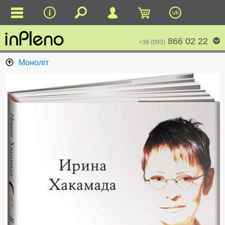
uk
866 02 22
+38 (093)
Моноліт