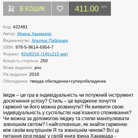
В КОШИК
411.00
грн
Код:
422481
Автор:
Ирина Хакамада
Видавництво:
Альпіна Паблішер
ISBN:
978-5-9614-6954-7
Формат:
60x90/16 (145х215 мм)
Кількість сторінок:
250
Мова видання:
рос
Рік видання:
2018
Обкладинка:
тверда обкладинка+суперобкладинка
Імідж – це гра в індивідуальність чи потужний інструмент
досягнення успіху? Стиль – це вроджене почуття
гармонії чи його можна розвинути? Як виявити свою
індивідуальність у суспільстві нав'язаного споживання?
Чи можна за допомогою іміджу та стилю маніпулювати
зовнішнім світом? І найголовніше, як знайти гармонію
між своїм внутрішнім Я та зовнішнім чином? Всі ці
питання розглядає у своїй книзі Ірина Хакамада -