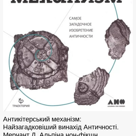
Антикітерський механізм:
Найзагадковіший винахід Античності.
Мерчант Д. Альпіна нон-фікшн