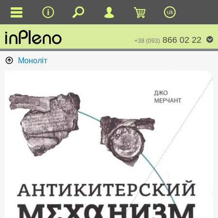
uk
866 02 22
+38 (093)
Моноліт