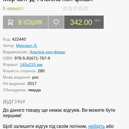
В наявності
В КОШИК
342.00
грн
Код:
422440
Автор:
Мерчант Д.
Видавництво:
Альпіна нон-фікшн
ISBN:
978-5-91671-767-9
Формат:
145х215 мм
Кількість сторінок:
280
Мова видання:
рос
Рік видання:
2017
Обкладинка:
тверда
ВІДГУКИ
До даного товару ще немає відгуків. Ви можете бути
першим!
Щоб залишити відгук під своїм логіном,
увійдіть
або